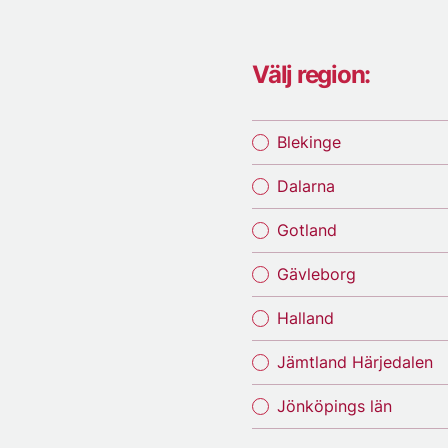
Välj region:
Blekinge
Dalarna
Gotland
Gävleborg
Halland
Jämtland Härjedalen
Jönköpings län