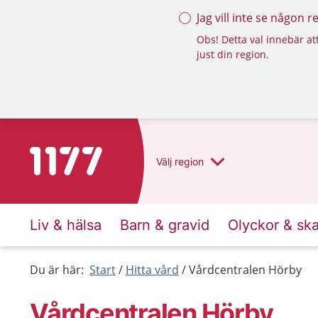
Jag vill inte se någon 
Obs! Detta val innebär att
just din region.
Till startsidan för 1177
Välj
region
Liv & hälsa
Barn & gravid
Olyckor & sk
Du är här:
Start
Hitta vård
Vårdcentralen Hörby
Vårdcentralen Hörby