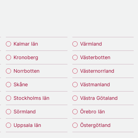
Kalmar län
Värmland
Kronoberg
Västerbotten
Norrbotten
Västernorrland
Skåne
Västmanland
Stockholms län
Västra Götaland
Sörmland
Örebro län
Uppsala län
Östergötland