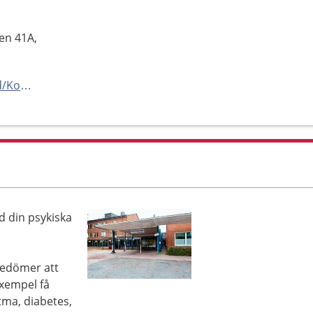
en 41A,
https://www.1177.se/Hitta-vard/Kontakt/?hsaid=SE162321000255-O11171
d din psykiska
bedömer att
exempel få
tma, diabetes,