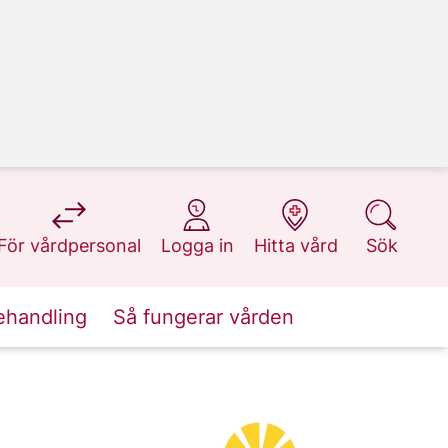
på 1177.se
på 1177.se
på 1177.se
på 1177.se
För vårdpersonal
Logga in
Hitta vård
Sök
ehandling
Så fungerar vården