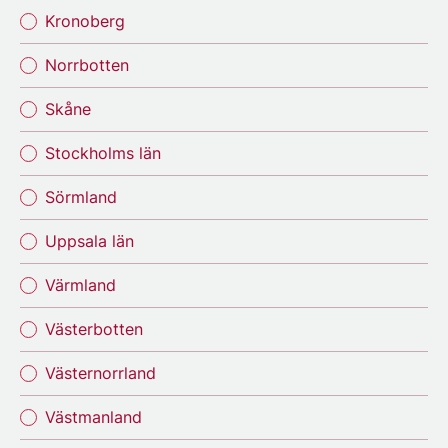
Kronoberg
Norrbotten
Skåne
Stockholms län
Sörmland
Uppsala län
Värmland
Västerbotten
Västernorrland
Västmanland