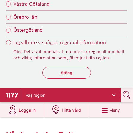
Västra Götaland
Örebro län
Östergötland
Jag vill inte se någon regional information
Obs! Detta val innebär att du inte ser regionalt innehåll
och viktig information som gäller just din region.
Stäng regionsväljaren
Stäng
Välj
region
Till startsidan för 1177
på 1177.se
på 1177.se
Meny
Logga in
Hitta vård