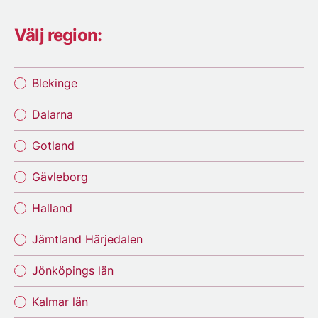
Välj region:
Blekinge
Dalarna
Gotland
Gävleborg
Halland
Jämtland Härjedalen
Jönköpings län
Kalmar län