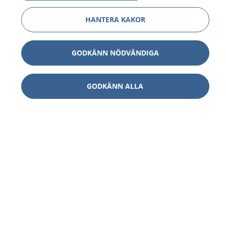
HANTERA KAKOR
GODKÄNN NÖDVÄNDIGA
GODKÄNN ALLA
1177
–
tryggt om din hälsa och vård
På 1177.se får du råd om hälsa och information om
sjukdomar och vilka mottagningar du kan kontakta.
Logga in för att läsa din journal och göra dina
vårdärenden. Ring telefonnummer 1177 för
sjukvårdsrådgivning dygnet runt.
1177 ger dig råd när du vill må bättre.