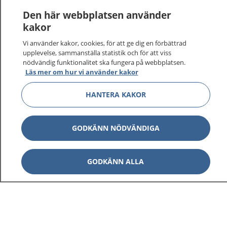
Den här webbplatsen använder
kakor
Vi använder kakor, cookies, för att ge dig en förbättrad
upplevelse, sammanställa statistik och för att viss
nödvändig funktionalitet ska fungera på webbplatsen.
Läs mer om hur vi använder kakor
HANTERA KAKOR
1177
–
tryggt om din hälsa och vård
GODKÄNN NÖDVÄNDIGA
På 1177.se får du råd om hälsa och information om
sjukdomar och vilka mottagningar du kan kontakta.
Logga in för att läsa din journal och göra dina
GODKÄNN ALLA
vårdärenden. Ring telefonnummer 1177 för
sjukvårdsrådgivning dygnet runt.
1177 ger dig råd när du vill må bättre.