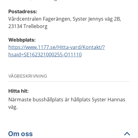
Postadress:
Vårdcentralen Fagerängen, Syster Jennys väg 2B,
23134 Trelleborg
Webbplats:
https://www.1177.se/Hitta-vard/Kontakt/?
hsaid=SE162321000255-O11110
VÄGBESKRIVNING
Hitta hit:
Närmaste busshållplats är hållplats Syster Hannas
väg.
Om oss