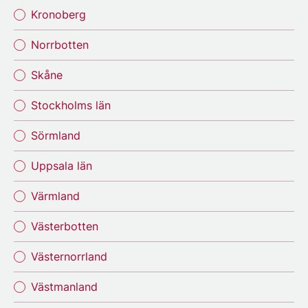
Kronoberg
Norrbotten
Skåne
Stockholms län
Sörmland
Uppsala län
Värmland
Västerbotten
Västernorrland
Västmanland