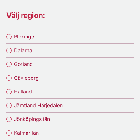
Välj region:
Blekinge
Dalarna
Gotland
Gävleborg
Halland
Jämtland Härjedalen
Jönköpings län
Kalmar län