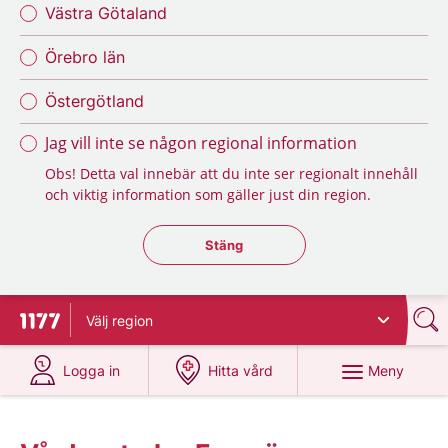
Västra Götaland
Örebro län
Östergötland
Jag vill inte se någon regional information
Obs! Detta val innebär att du inte ser regionalt innehåll
och viktig information som gäller just din region.
Stäng regionsväljaren
Stäng
Välj
region
Till startsidan för 1177
på 1177.se
på 1177.se
Meny
Logga in
Hitta vård