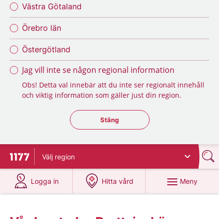
Västra Götaland
Örebro län
Östergötland
Jag vill inte se någon regional information
Obs! Detta val innebär att du inte ser regionalt innehåll
och viktig information som gäller just din region.
Stäng regionsväljaren
Stäng
Välj
region
Till startsidan för 1177
på 1177.se
på 1177.se
Meny
Logga in
Hitta vård