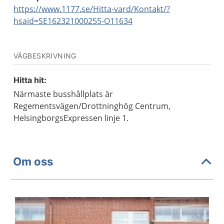
https://www.1177.se/Hitta-vard/Kontakt/?
hsaid=SE162321000255-O11634
VÄGBESKRIVNING
Hitta hit:
Närmaste busshållplats är
Regementsvägen/Drottninghög Centrum,
HelsingborgsExpressen linje 1.
Om oss