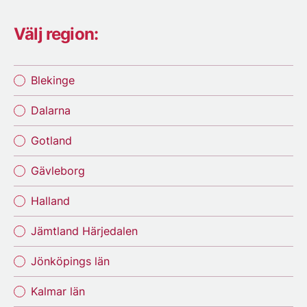
Välj region:
Blekinge
Dalarna
Gotland
Gävleborg
Halland
Jämtland Härjedalen
Jönköpings län
Kalmar län