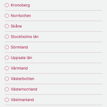
Kronoberg
Norrbotten
Skåne
Stockholms län
Sörmland
Uppsala län
Värmland
Västerbotten
Västernorrland
Västmanland