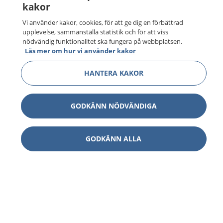
kakor
Vi använder kakor, cookies, för att ge dig en förbättrad
upplevelse, sammanställa statistik och för att viss
nödvändig funktionalitet ska fungera på webbplatsen.
1177
–
tryggt om din hälsa och vård
Läs mer om hur vi använder kakor
På 1177.se får du råd om hälsa och information om
HANTERA KAKOR
sjukdomar och vilka mottagningar du kan kontakta.
Logga in för att läsa din journal och göra dina
vårdärenden. Ring telefonnummer 1177 för
GODKÄNN NÖDVÄNDIGA
sjukvårdsrådgivning dygnet runt.
1177 ger dig råd när du vill må bättre.
GODKÄNN ALLA
Visa inn
1177 på flera språk
Visa inn
Om 1177