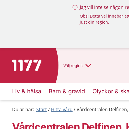
Jag vill inte se någon 
Obs! Detta val innebär att
just din region.
Till startsidan för 1177
Välj
region
Liv & hälsa
Barn & gravid
Olyckor & sk
Du är här:
Start
Hitta vård
Vårdcentralen Delfinen
Vårdcentralen Delfinen,