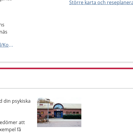
Större karta och reseplaner
ns
anäs
https://www.1177.se/Hitta-vard/Kontakt/?hsaid=SE162321000255-O11847
d din psykiska
bedömer att
exempel få