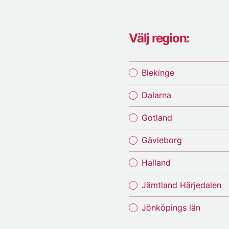
Välj region:
Blekinge
Dalarna
Gotland
Gävleborg
Halland
Jämtland Härjedalen
Jönköpings län