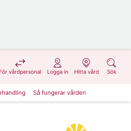
på 1177.se
på 1177.se
på 1177.se
på 1177.se
För vårdpersonal
Logga in
Hitta vård
Sök
ehandling
Så fungerar vården