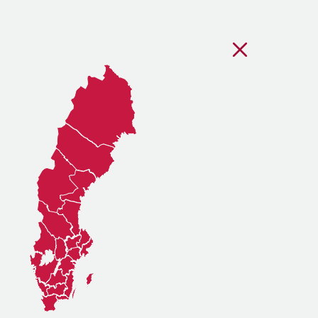
Stäng regionsvälj