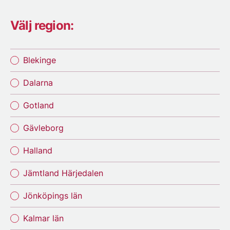
Välj region:
Blekinge
Dalarna
Gotland
Gävleborg
Halland
Jämtland Härjedalen
Jönköpings län
Kalmar län