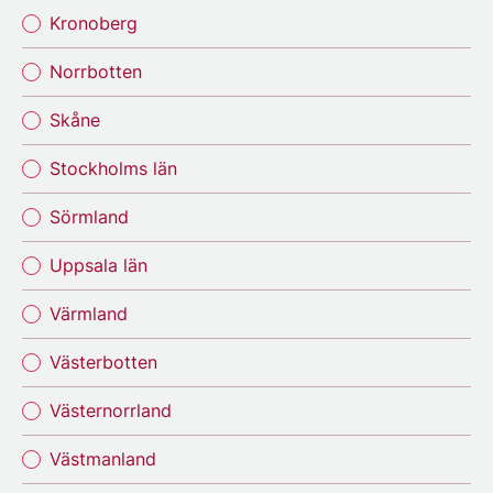
Kronoberg
Norrbotten
Skåne
Stockholms län
Sörmland
Uppsala län
Värmland
Västerbotten
Västernorrland
Västmanland