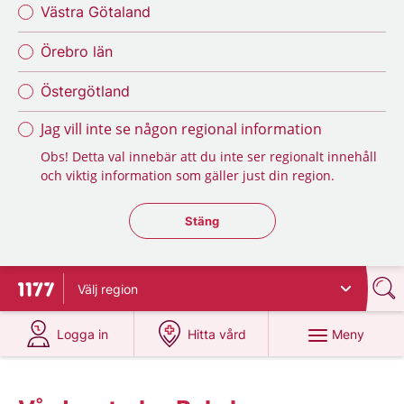
Västra Götaland
Örebro län
Östergötland
Jag vill inte se någon regional information
Obs! Detta val innebär att du inte ser regionalt innehåll
och viktig information som gäller just din region.
Stäng regionsväljaren
Stäng
Välj
region
Till startsidan för 1177
på 1177.se
på 1177.se
Meny
Logga in
Hitta vård