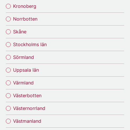
Kronoberg
Norrbotten
Skåne
Stockholms län
Sörmland
Uppsala län
Värmland
Västerbotten
Västernorrland
Västmanland