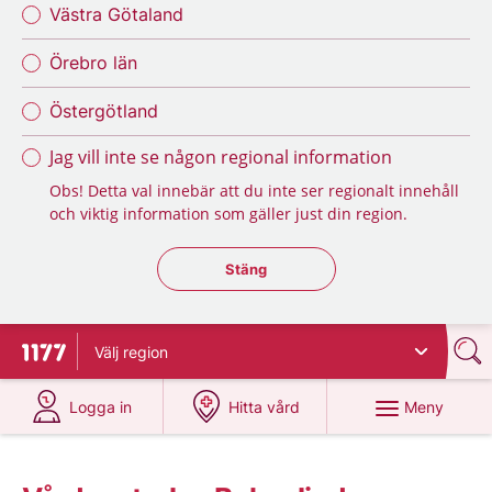
Västra Götaland
Örebro län
Östergötland
Jag vill inte se någon regional information
Obs! Detta val innebär att du inte ser regionalt innehåll
och viktig information som gäller just din region.
Stäng regionsväljaren
Stäng
Välj
region
Till startsidan för 1177
på 1177.se
på 1177.se
Meny
Logga in
Hitta vård