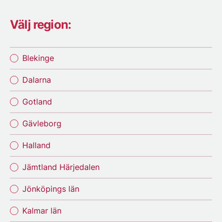
Välj region:
Blekinge
Dalarna
Gotland
Gävleborg
Halland
Jämtland Härjedalen
Jönköpings län
Kalmar län