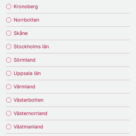
Kronoberg
Norrbotten
Skåne
Stockholms län
Sörmland
Uppsala län
Värmland
Västerbotten
Västernorrland
Västmanland