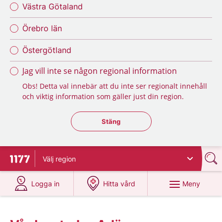
Västra Götaland
Örebro län
Östergötland
Jag vill inte se någon regional information
Obs! Detta val innebär att du inte ser regionalt innehåll
och viktig information som gäller just din region.
Stäng regionsväljaren
Stäng
Välj
region
Till startsidan för 1177
på 1177.se
på 1177.se
Meny
Logga in
Hitta vård