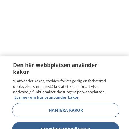
Den här webbplatsen använder
kakor
1177
–
tryggt om din hälsa och vård
Vi använder kakor, cookies, för att ge dig en förbättrad
upplevelse, sammanställa statistik och för att viss
nödvändig funktionalitet ska fungera på webbplatsen.
På 1177.se får du råd om hälsa och information om
Läs mer om hur vi använder kakor
sjukdomar och vilka mottagningar du kan kontakta.
Logga in för att läsa din journal och göra dina
HANTERA KAKOR
vårdärenden. Ring telefonnummer 1177 för
sjukvårdsrådgivning dygnet runt.
1177 ger dig råd när du vill må bättre.