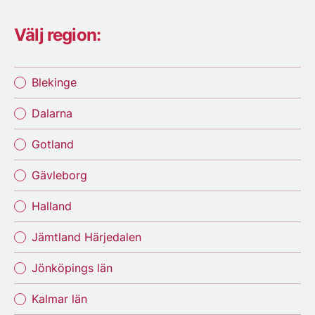
Välj region:
Blekinge
Dalarna
Gotland
Gävleborg
Halland
Jämtland Härjedalen
Jönköpings län
Kalmar län