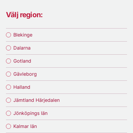
Välj region:
Blekinge
Dalarna
Gotland
Gävleborg
Halland
Jämtland Härjedalen
Jönköpings län
Kalmar län