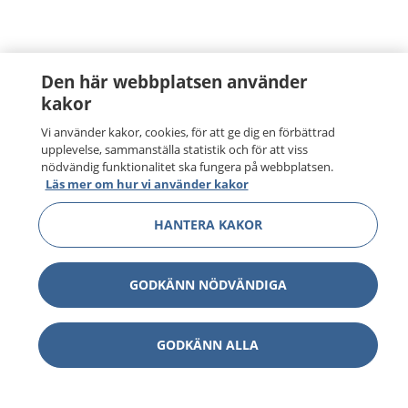
Den här webbplatsen använder
kakor
Vi använder kakor, cookies, för att ge dig en förbättrad
upplevelse, sammanställa statistik och för att viss
nödvändig funktionalitet ska fungera på webbplatsen.
Läs mer om hur vi använder kakor
HANTERA KAKOR
1177
–
tryggt om din hälsa och vård
På 1177.se får du råd om hälsa och information om
GODKÄNN NÖDVÄNDIGA
sjukdomar och vilka mottagningar du kan kontakta.
Logga in för att läsa din journal och göra dina
vårdärenden. Ring telefonnummer 1177 för
GODKÄNN ALLA
sjukvårdsrådgivning dygnet runt.
1177 ger dig råd när du vill må bättre.