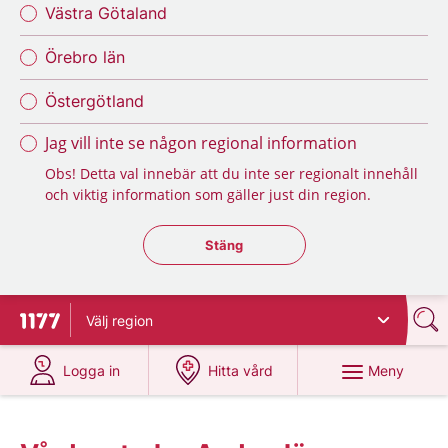
Västra Götaland
Örebro län
Östergötland
Jag vill inte se någon regional information
Obs! Detta val innebär att du inte ser regionalt innehåll
och viktig information som gäller just din region.
Stäng regionsväljaren
Stäng
Välj
region
Till startsidan för 1177
på 1177.se
på 1177.se
Meny
Logga in
Hitta vård