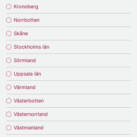
Kronoberg
Norrbotten
Skåne
Stockholms län
Sörmland
Uppsala län
Värmland
Västerbotten
Västernorrland
Västmanland