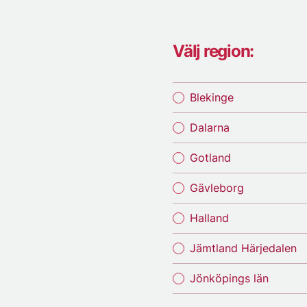
Välj region:
Blekinge
Dalarna
Gotland
Gävleborg
Halland
Jämtland Härjedalen
Jönköpings län