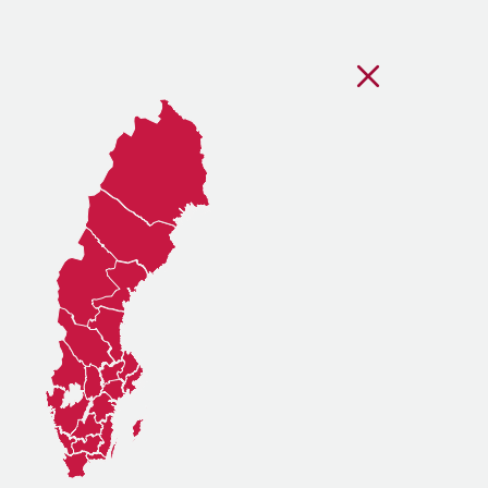
Stäng regionsvälj