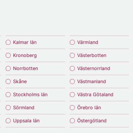
Kalmar län
Värmland
Kronoberg
Västerbotten
Norrbotten
Västernorrland
Skåne
Västmanland
Stockholms län
Västra Götaland
Sörmland
Örebro län
Uppsala län
Östergötland