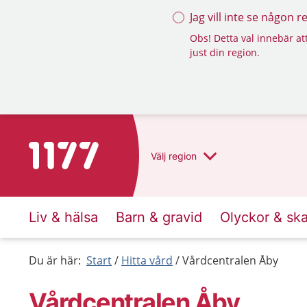
Jag vill inte se någon 
Obs! Detta val innebär att
just din region.
Till startsidan för 1177
Välj
region
Liv & hälsa
Barn & gravid
Olyckor & sk
Du är här:
Start
Hitta vård
Vårdcentralen Åby
Vårdcentralen Åby