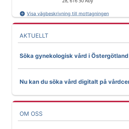
28, 616 30 Åby
Visa vägbeskrivning till mottagningen
AKTUELLT
Söka gynekologisk vård i Östergötland
Nu kan du söka vård digitalt på vårdce
OM OSS