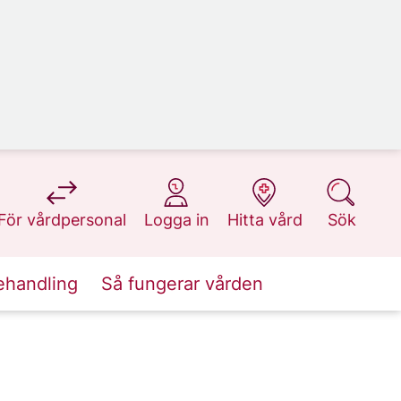
på 1177.se
på 1177.se
på 1177.se
på 1177.se
För vårdpersonal
Logga in
Hitta vård
Sök
ehandling
Så fungerar vården