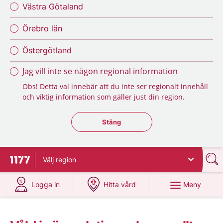
Västra Götaland
Örebro län
Östergötland
Jag vill inte se någon regional information
Obs! Detta val innebär att du inte ser regionalt innehåll
och viktig information som gäller just din region.
Stäng regionsväljaren
Stäng
Välj
region
Till startsidan för 1177
på 1177.se
på 1177.se
Meny
Logga in
Hitta vård