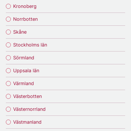
Kronoberg
Norrbotten
Skåne
Stockholms län
Sörmland
Uppsala län
Värmland
Västerbotten
Västernorrland
Västmanland