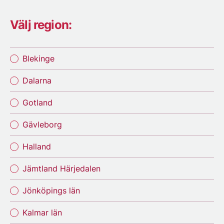
Välj region:
Blekinge
Dalarna
Gotland
Gävleborg
Halland
Jämtland Härjedalen
Jönköpings län
Kalmar län