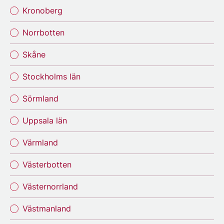
Kronoberg
Norrbotten
Skåne
Stockholms län
Sörmland
Uppsala län
Värmland
Västerbotten
Västernorrland
Västmanland