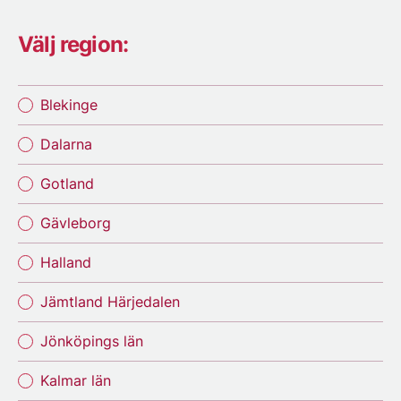
Välj region:
Blekinge
Dalarna
Gotland
Gävleborg
Halland
Jämtland Härjedalen
Jönköpings län
Kalmar län