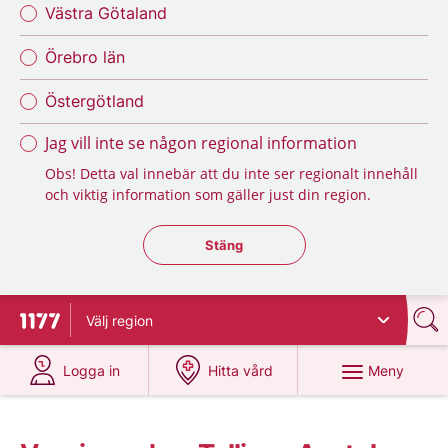
Västra Götaland
Örebro län
Östergötland
Jag vill inte se någon regional information
Obs! Detta val innebär att du inte ser regionalt innehåll
och viktig information som gäller just din region.
Stäng regionsväljaren
Stäng
Välj
region
Till startsidan för 1177
på 1177.se
på 1177.se
Meny
Logga in
Hitta vård