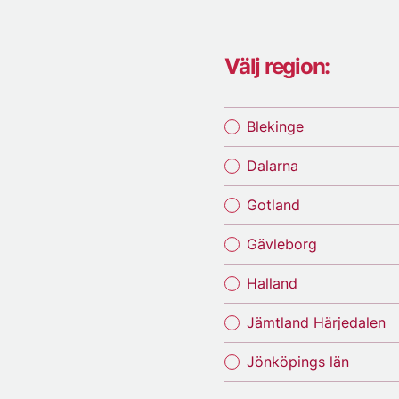
Välj region:
Blekinge
Dalarna
Gotland
Gävleborg
Halland
Jämtland Härjedalen
Jönköpings län