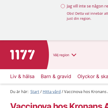
Jag vill inte se någon 
Obs! Detta val innebär att
just din region.
Till startsidan för 1177
Välj
region
Liv & hälsa
Barn & gravid
Olyckor & sk
Du är här:
Start
Hitta vård
Vaccinova hos Kronans
Vaccinova hos Kronans 