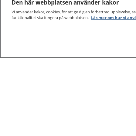
Den här webbplatsen använder kakor
Vi använder kakor, cookies, för att ge dig en förbättrad upplevelse, s
funktionalitet ska fungera på webbplatsen.
Läs mer om hur vi anv
1177
–
tryggt om din hälsa och vård