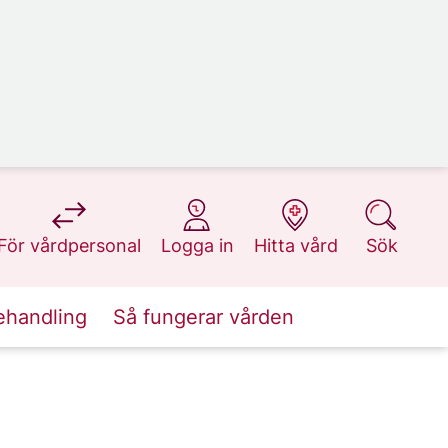
på 1177.se
på 1177.se
på 1177.se
på 1177.se
För vårdpersonal
Logga in
Hitta vård
Sök
ehandling
Så fungerar vården