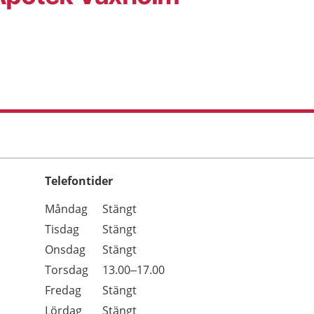
Telefontider
Öppettider
Kommentarer
Måndag
Stängt
Dag
Tisdag
Stängt
Onsdag
Stängt
Torsdag
13.00–17.00
Fredag
Stängt
Lördag
Stängt