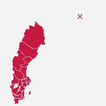
Stäng regionsvälj