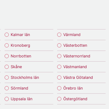
Kalmar län
Värmland
Kronoberg
Västerbotten
Norrbotten
Västernorrland
Skåne
Västmanland
Stockholms län
Västra Götaland
Sörmland
Örebro län
Uppsala län
Östergötland