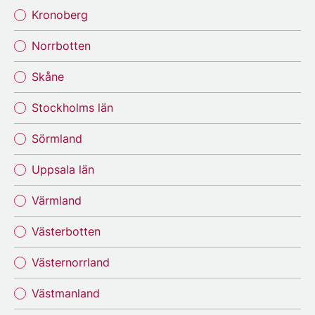
Kronoberg
Norrbotten
Skåne
Stockholms län
Sörmland
Uppsala län
Värmland
Västerbotten
Västernorrland
Västmanland