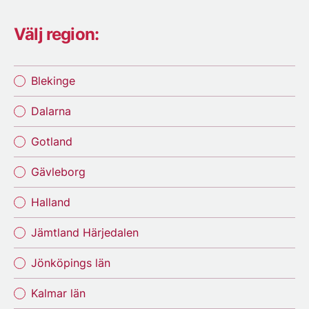
Välj region:
Blekinge
Dalarna
Gotland
Gävleborg
Halland
Jämtland Härjedalen
Jönköpings län
Kalmar län