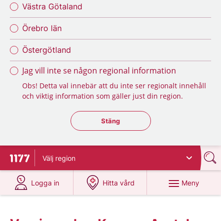
Västra Götaland
Örebro län
Östergötland
Jag vill inte se någon regional information
Obs! Detta val innebär att du inte ser regionalt innehåll
och viktig information som gäller just din region.
Stäng regionsväljaren
Stäng
Välj
region
Till startsidan för 1177
på 1177.se
på 1177.se
Meny
Logga in
Hitta vård