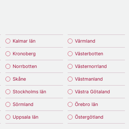
Kalmar län
Värmland
Kronoberg
Västerbotten
Norrbotten
Västernorrland
Skåne
Västmanland
Stockholms län
Västra Götaland
Sörmland
Örebro län
Uppsala län
Östergötland