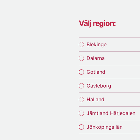
Välj region:
Blekinge
Dalarna
Gotland
Gävleborg
Halland
Jämtland Härjedalen
Jönköpings län