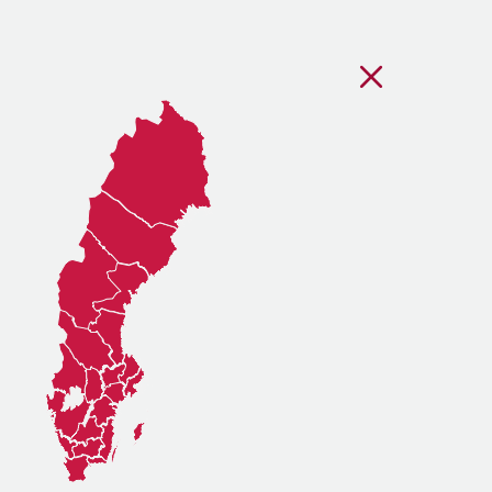
Stäng regionsvälj