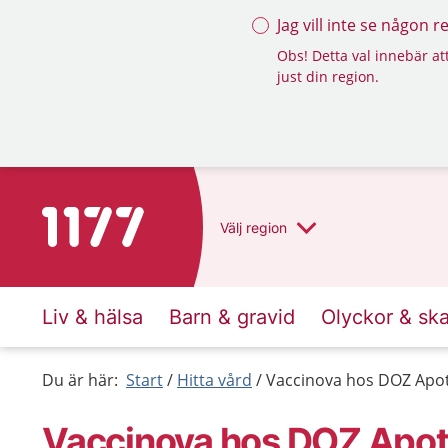
Jag vill inte se någon 
Obs! Detta val innebär att
just din region.
Till startsidan för 1177
Välj
region
Liv & hälsa
Barn & gravid
Olyckor & sk
Du är här:
Start
Hitta vård
Vaccinova hos DOZ Apot
Vaccinova hos DOZ Apot