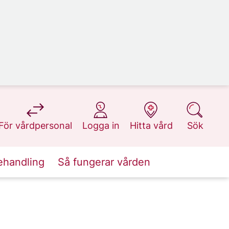
på 1177.se
på 1177.se
på 1177.se
på 1177.se
För vårdpersonal
Logga in
Hitta vård
Sök
ehandling
Så fungerar vården