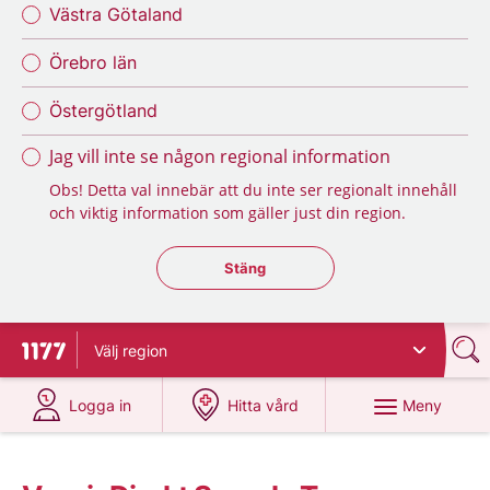
Västra Götaland
Örebro län
Östergötland
Jag vill inte se någon regional information
Obs! Detta val innebär att du inte ser regionalt innehåll
och viktig information som gäller just din region.
Stäng regionsväljaren
Stäng
Välj
region
Till startsidan för 1177
på 1177.se
på 1177.se
Meny
Logga in
Hitta vård