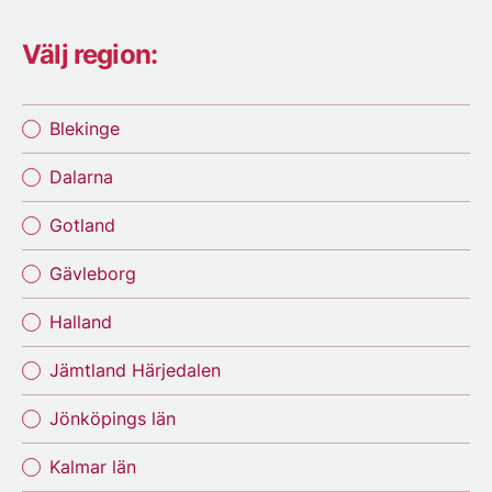
Välj region:
Blekinge
Dalarna
Gotland
Gävleborg
Halland
Jämtland Härjedalen
Jönköpings län
Kalmar län