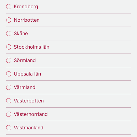
Kronoberg
Norrbotten
Skåne
Stockholms län
Sörmland
Uppsala län
Värmland
Västerbotten
Västernorrland
Västmanland