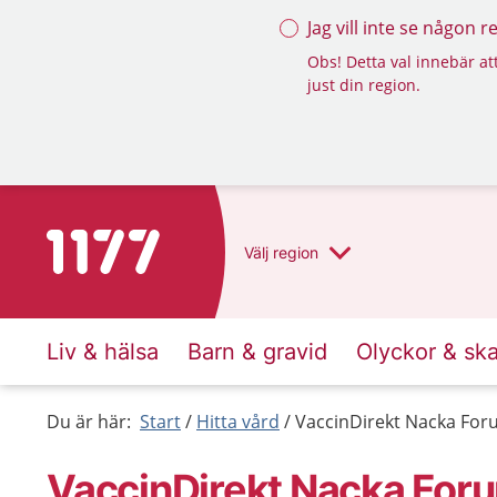
Jag vill inte se någon 
Obs! Detta val innebär att
just din region.
Till startsidan för 1177
Välj
region
Liv & hälsa
Barn & gravid
Olyckor & sk
Du är här:
Start
Hitta vård
VaccinDirekt Nacka Fo
VaccinDirekt Nacka For