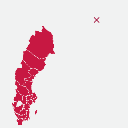
Stäng regionsvälj