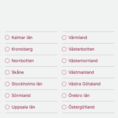
Kalmar län
Värmland
Kronoberg
Västerbotten
Norrbotten
Västernorrland
Skåne
Västmanland
Stockholms län
Västra Götaland
Sörmland
Örebro län
Uppsala län
Östergötland