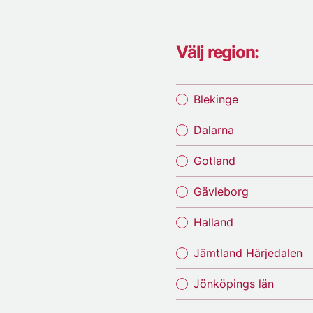
Välj region:
Blekinge
Dalarna
Gotland
Gävleborg
Halland
Jämtland Härjedalen
Jönköpings län