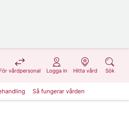
på 1177.se
på 1177.se
på 1177.se
på 1177.se
För vårdpersonal
Logga in
Hitta vård
Sök
ehandling
Så fungerar vården