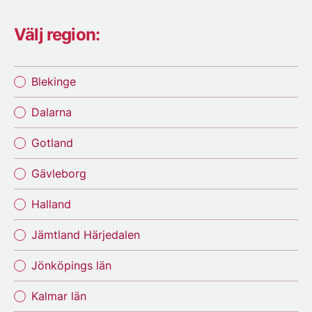
Välj region:
Blekinge
Dalarna
Gotland
Gävleborg
Halland
Jämtland Härjedalen
Jönköpings län
Kalmar län