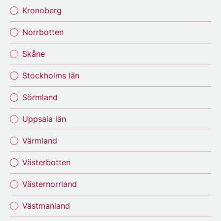
Kronoberg
Norrbotten
Skåne
Stockholms län
Sörmland
Uppsala län
Värmland
Västerbotten
Västernorrland
Västmanland