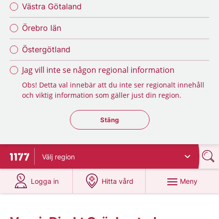
Västra Götaland
Örebro län
Östergötland
Jag vill inte se någon regional information
Obs! Detta val innebär att du inte ser regionalt innehåll
och viktig information som gäller just din region.
Stäng regionsväljaren
Stäng
Välj
region
Till startsidan för 1177
på 1177.se
på 1177.se
Meny
Logga in
Hitta vård