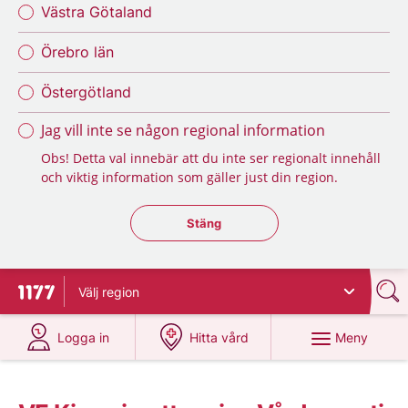
Västra Götaland
Örebro län
Östergötland
Jag vill inte se någon regional information
Obs! Detta val innebär att du inte ser regionalt innehåll
och viktig information som gäller just din region.
Stäng regionsväljaren
Stäng
Välj
region
Till startsidan för 1177
på 1177.se
på 1177.se
Meny
Logga in
Hitta vård