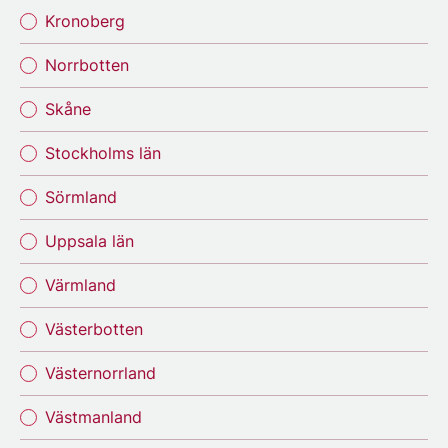
Kronoberg
Norrbotten
Skåne
Stockholms län
Sörmland
Uppsala län
Värmland
Västerbotten
Västernorrland
Västmanland