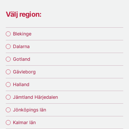
Välj region:
Blekinge
Dalarna
Gotland
Gävleborg
Halland
Jämtland Härjedalen
Jönköpings län
Kalmar län