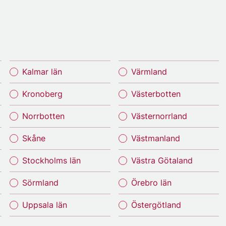
Kalmar län
Värmland
Kronoberg
Västerbotten
Norrbotten
Västernorrland
Skåne
Västmanland
Stockholms län
Västra Götaland
Sörmland
Örebro län
Uppsala län
Östergötland