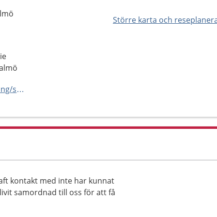
almö
Större karta och reseplaner
ie
Malmö
https://capio.se/hitta-mottagning/specialistvard/ortopedi/ortho-center-skane/
ft kontakt med inte har kunnat
vit samordnad till oss för att få