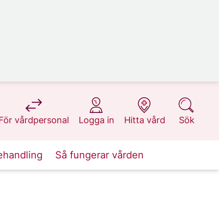
på 1177.se
på 1177.se
på 1177.se
på 1177.se
För vårdpersonal
Logga in
Hitta vård
Sök
ehandling
Så fungerar vården