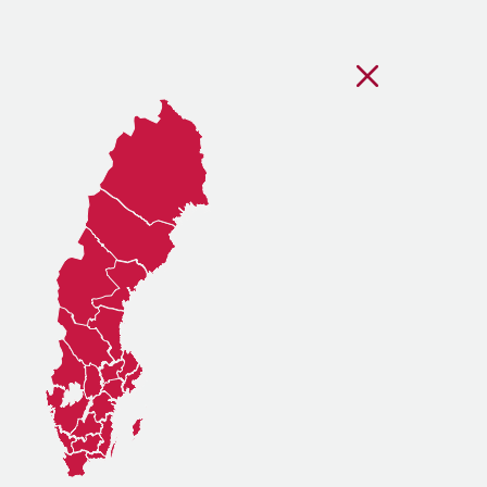
Stäng regionsvälj