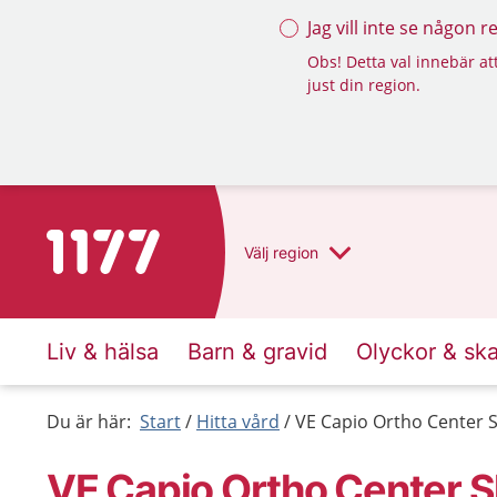
Jag vill inte se någon 
Obs! Detta val innebär att
just din region.
Till startsidan för 1177
Välj
region
Liv & hälsa
Barn & gravid
Olyckor & sk
Du är här:
Start
Hitta vård
VE Capio Ortho Center 
VE Capio Ortho Center 