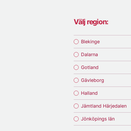
Välj region:
Blekinge
Dalarna
Gotland
Gävleborg
Halland
Jämtland Härjedalen
Jönköpings län