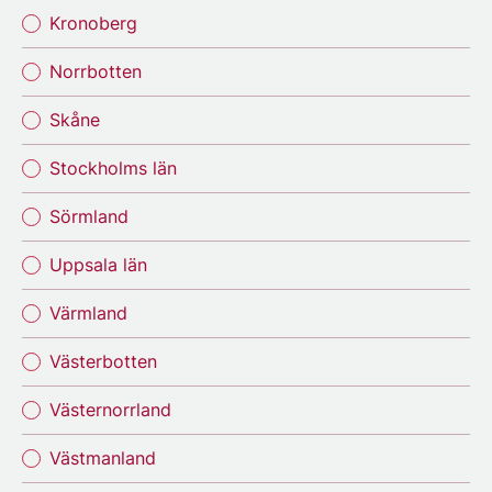
Kronoberg
Norrbotten
Skåne
Stockholms län
Sörmland
Uppsala län
Värmland
Västerbotten
Västernorrland
Västmanland