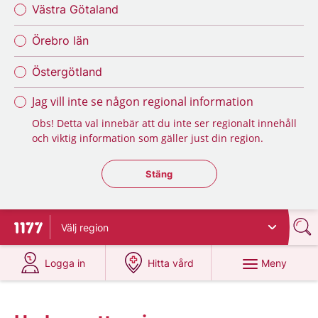
Västra Götaland
Örebro län
Östergötland
Jag vill inte se någon regional information
Obs! Detta val innebär att du inte ser regionalt innehåll
och viktig information som gäller just din region.
Stäng regionsväljaren
Stäng
Välj
region
Till startsidan för 1177
på 1177.se
på 1177.se
Meny
Logga in
Hitta vård