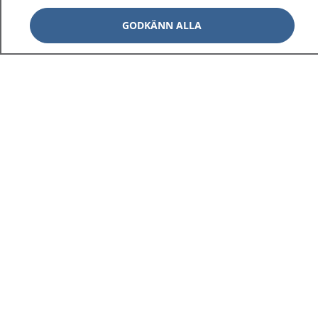
GODKÄNN ALLA
1177
–
tryggt om din hälsa och vård
På 1177.se får du råd om hälsa och information om
sjukdomar och vilka mottagningar du kan kontakta.
Logga in för att läsa din journal och göra dina