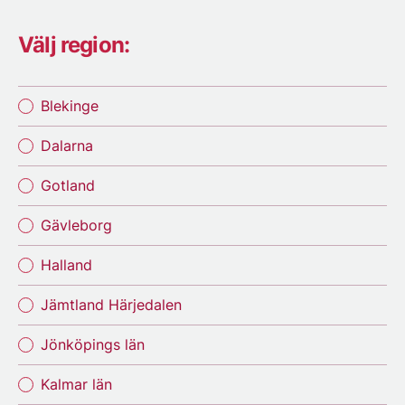
Välj region:
Blekinge
Dalarna
Gotland
Gävleborg
Halland
Jämtland Härjedalen
Jönköpings län
Kalmar län