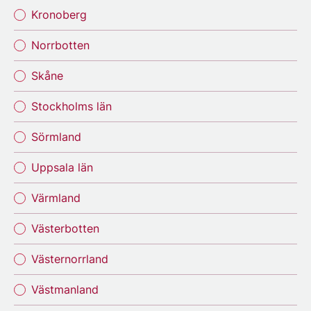
Kronoberg
Norrbotten
Skåne
Stockholms län
Sörmland
Uppsala län
Värmland
Västerbotten
Västernorrland
Västmanland