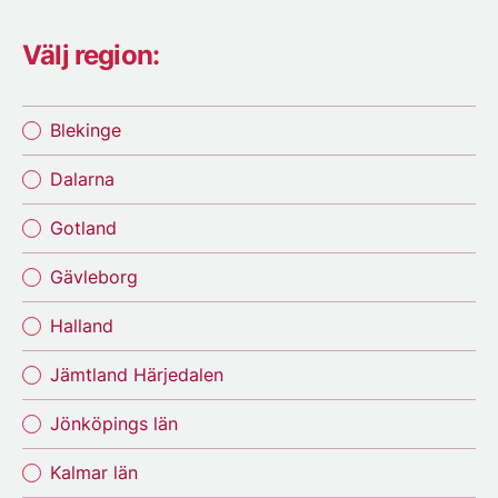
Välj region:
Blekinge
Dalarna
Gotland
Gävleborg
Halland
Jämtland Härjedalen
Jönköpings län
Kalmar län