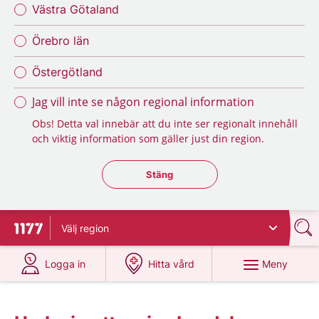
Västra Götaland
Örebro län
Östergötland
Jag vill inte se någon regional information
Obs! Detta val innebär att du inte ser regionalt innehåll
och viktig information som gäller just din region.
Stäng regionsväljaren
Stäng
Välj
region
Till startsidan för 1177
på 1177.se
på 1177.se
Meny
Logga in
Hitta vård