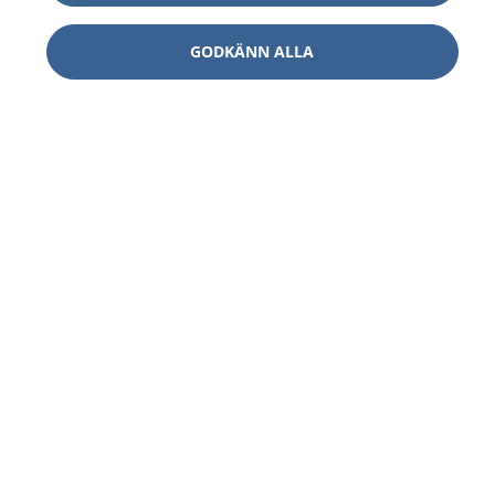
GODKÄNN ALLA
1177
–
tryggt om din hälsa och vård