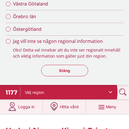
Västra Götaland
Örebro län
Östergötland
Jag vill inte se någon regional information
Obs! Detta val innebär att du inte ser regionalt innehåll
och viktig information som gäller just din region.
Stäng regionsväljaren
Stäng
Välj
region
Till startsidan för 1177
på 1177.se
på 1177.se
Meny
Logga in
Hitta vård