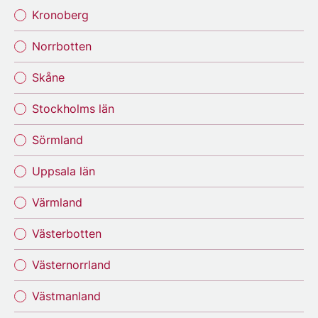
Kronoberg
Norrbotten
Skåne
Stockholms län
Sörmland
Uppsala län
Värmland
Västerbotten
Västernorrland
Västmanland