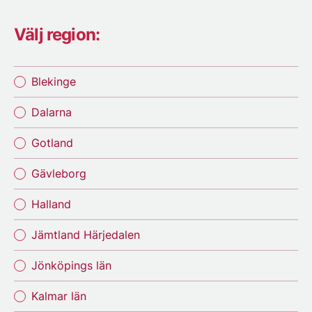
Välj region:
Blekinge
Dalarna
Gotland
Gävleborg
Halland
Jämtland Härjedalen
Jönköpings län
Kalmar län