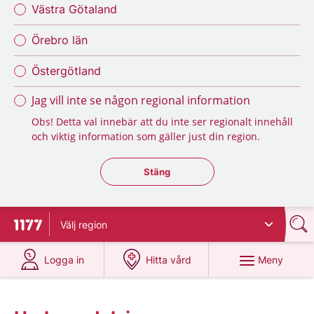
Västra Götaland
Örebro län
Östergötland
Jag vill inte se någon regional information
Obs! Detta val innebär att du inte ser regionalt innehåll
och viktig information som gäller just din region.
Stäng regionsväljaren
Stäng
Välj
region
Till startsidan för 1177
på 1177.se
på 1177.se
Meny
Logga in
Hitta vård