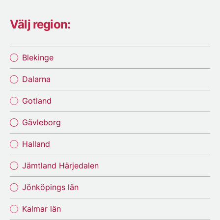
Välj region:
Blekinge
Dalarna
Gotland
Gävleborg
Halland
Jämtland Härjedalen
Jönköpings län
Kalmar län