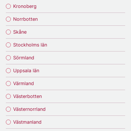
Kronoberg
Norrbotten
Skåne
Stockholms län
Sörmland
Uppsala län
Värmland
Västerbotten
Västernorrland
Västmanland