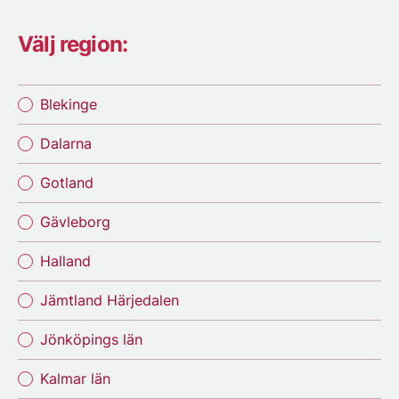
Välj region:
Blekinge
Dalarna
Gotland
Gävleborg
Halland
Jämtland Härjedalen
Jönköpings län
Kalmar län