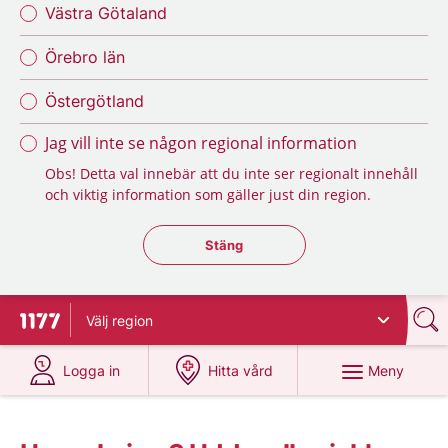
Västra Götaland
Örebro län
Östergötland
Jag vill inte se någon regional information
Obs! Detta val innebär att du inte ser regionalt innehåll
och viktig information som gäller just din region.
Stäng regionsväljaren
Stäng
Välj
region
Till startsidan för 1177
på 1177.se
på 1177.se
Meny
Logga in
Hitta vård