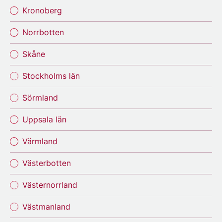
Kronoberg
Norrbotten
Skåne
Stockholms län
Sörmland
Uppsala län
Värmland
Västerbotten
Västernorrland
Västmanland