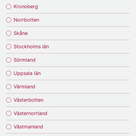
Kronoberg
Norrbotten
Skåne
Stockholms län
Sörmland
Uppsala län
Värmland
Västerbotten
Västernorrland
Västmanland