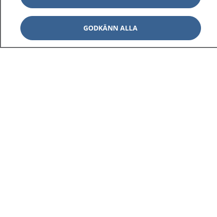
GODKÄNN ALLA
1177
–
tryggt om din hälsa och vård
På 1177.se får du råd om hälsa och information om
sjukdomar och vilka mottagningar du kan kontakta.