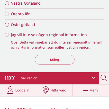
Västra Götaland
Örebro län
Östergötland
Jag vill inte se någon regional information
Obs! Detta val innebär att du inte ser regionalt innehåll
och viktig information som gäller just din region.
Stäng regionsväljaren
Stäng
Välj
region
Till startsidan för 1177
på 1177.se
på 1177.se
Meny
Logga in
Hitta vård