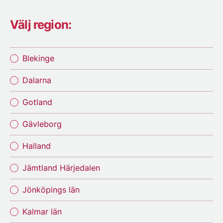
Välj region:
Blekinge
Dalarna
Gotland
Gävleborg
Halland
Jämtland Härjedalen
Jönköpings län
Kalmar län