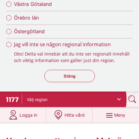
Västra Götaland
Örebro län
Östergötland
Jag vill inte se någon regional information
Obs! Detta val innebär att du inte ser regionalt innehåll
och viktig information som gäller just din region.
Stäng regionsväljaren
Stäng
Välj
region
Till startsidan för 1177
på 1177.se
på 1177.se
Meny
Logga in
Hitta vård