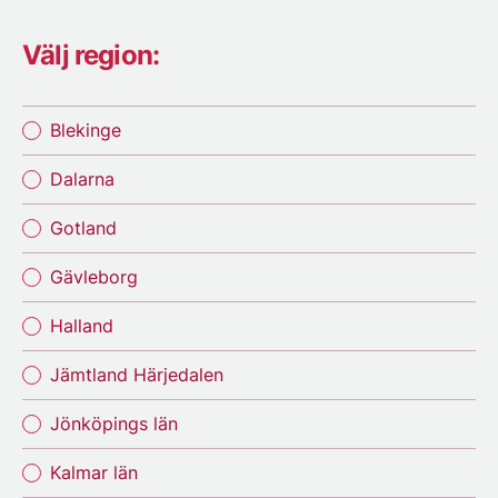
Välj region:
Blekinge
Dalarna
Gotland
Gävleborg
Halland
Jämtland Härjedalen
Jönköpings län
Kalmar län