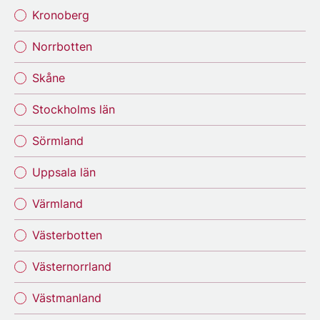
Kronoberg
Norrbotten
Skåne
Stockholms län
Sörmland
Uppsala län
Värmland
Västerbotten
Västernorrland
Västmanland