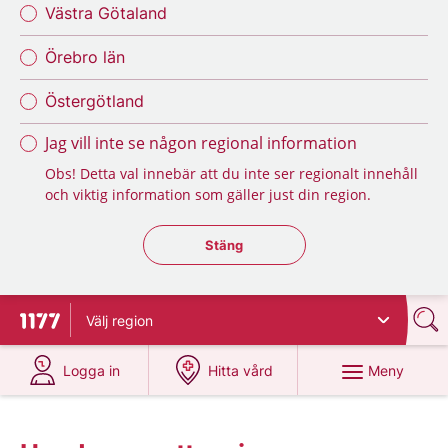
Västra Götaland
Örebro län
Östergötland
Jag vill inte se någon regional information
Obs! Detta val innebär att du inte ser regionalt innehåll
och viktig information som gäller just din region.
Stäng regionsväljaren
Stäng
Välj
region
Till startsidan för 1177
på 1177.se
på 1177.se
Meny
Logga in
Hitta vård