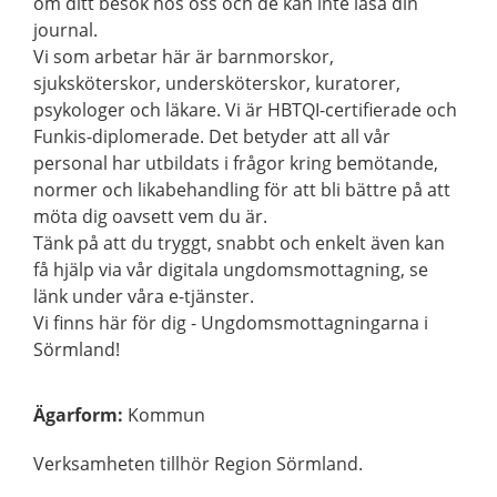
om ditt besök hos oss och de kan inte läsa din
journal.
Vi som arbetar här är barnmorskor,
sjuksköterskor, undersköterskor, kuratorer,
psykologer och läkare. Vi är HBTQI-certifierade och
Funkis-diplomerade. Det betyder att all vår
personal har utbildats i frågor kring bemötande,
normer och likabehandling för att bli bättre på att
möta dig oavsett vem du är.
Tänk på att du tryggt, snabbt och enkelt även kan
få hjälp via vår digitala ungdomsmottagning, se
länk under våra e-tjänster.
Vi finns här för dig - Ungdomsmottagningarna i
Sörmland!
Ägarform
:
Kommun
Verksamheten tillhör Region Sörmland.