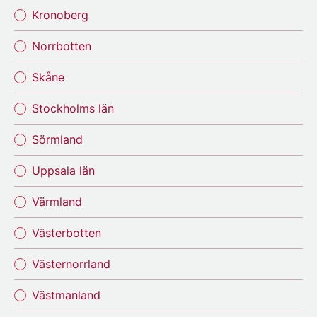
Kronoberg
Norrbotten
Skåne
Stockholms län
Sörmland
Uppsala län
Värmland
Västerbotten
Västernorrland
Västmanland