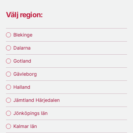
Välj region:
Blekinge
Dalarna
Gotland
Gävleborg
Halland
Jämtland Härjedalen
Jönköpings län
Kalmar län