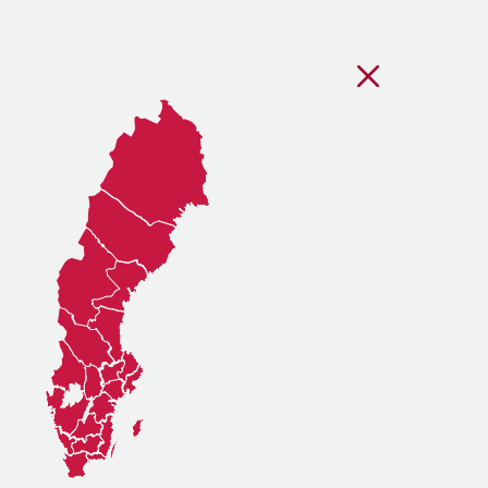
Stäng regionsvälj