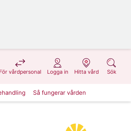
på 1177.se
på 1177.se
på 1177.se
på 1177.se
För vårdpersonal
Logga in
Hitta vård
Sök
ehandling
Så fungerar vården