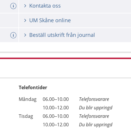
a tid
Kontakta oss
UM Skåne online
Beställ utskrift från journal
Telefontider
Öppettider
Kommentarer
Måndag
06.00–10.00
Telefonsvarare
Dag
Måndag
10.00–12.00
Du blir uppringd
Tisdag
06.00–10.00
Telefonsvarare
Tisdag
10.00–12.00
Du blir uppringd