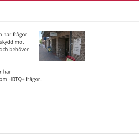
h har frågor
 skydd mot
t och behöver
r har
p om HBTQ+ frågor.