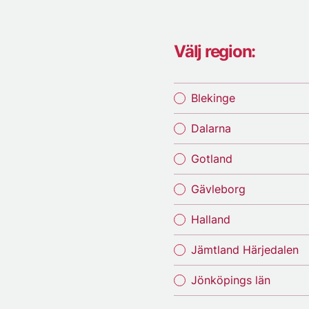
Välj region:
Blekinge
Dalarna
Gotland
Gävleborg
Halland
Jämtland Härjedalen
Jönköpings län