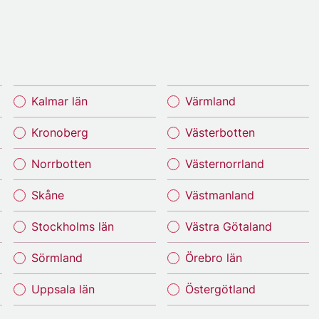
Kalmar län
Värmland
Kronoberg
Västerbotten
Norrbotten
Västernorrland
Skåne
Västmanland
Stockholms län
Västra Götaland
Sörmland
Örebro län
Uppsala län
Östergötland