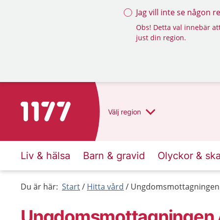
Jag vill inte se någon 
Obs! Detta val innebär att
just din region.
Till startsidan för 1177
Välj
region
Liv & hälsa
Barn & gravid
Olyckor & sk
Du är här:
Start
Hitta vård
Ungdomsmottagningen
Ungdoms­mottagningen 