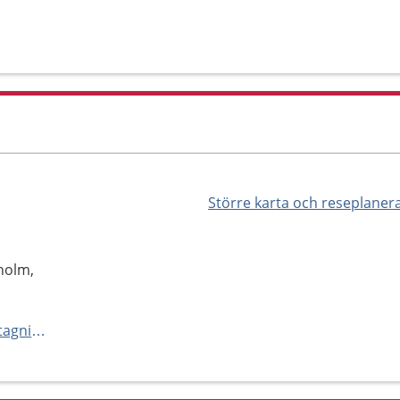
Större karta och reseplaner
holm,
https://www.umo.se/hitta-mottagning/kontaktkort/Ungdomsmottagningen-Angelholm/