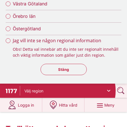
Västra Götaland
Örebro län
Östergötland
Jag vill inte se någon regional information
Obs! Detta val innebär att du inte ser regionalt innehåll
och viktig information som gäller just din region.
Stäng regionsväljaren
Stäng
Välj
region
Till startsidan för 1177
på 1177.se
på 1177.se
Meny
Logga in
Hitta vård