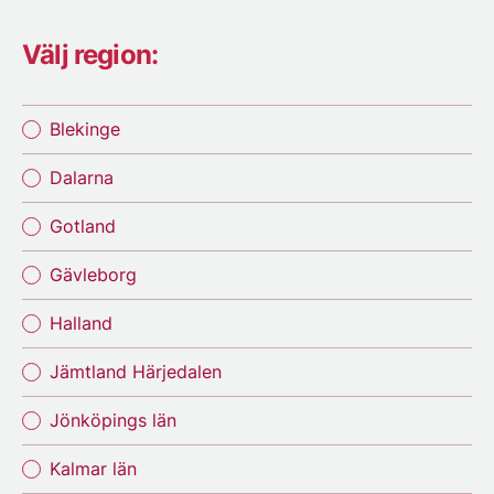
Välj region:
Blekinge
Dalarna
Gotland
Gävleborg
Halland
Jämtland Härjedalen
Jönköpings län
Kalmar län