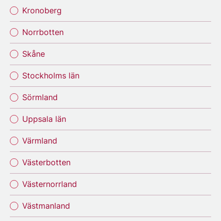
Kronoberg
Norrbotten
Skåne
Stockholms län
Sörmland
Uppsala län
Värmland
Västerbotten
Västernorrland
Västmanland