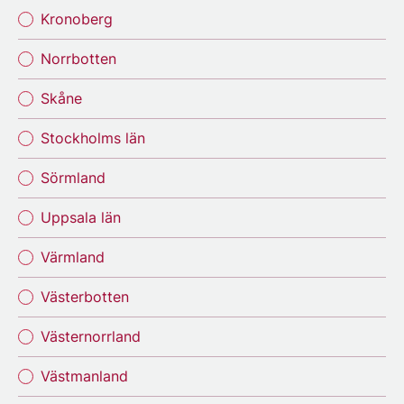
Kronoberg
Norrbotten
Skåne
Stockholms län
Sörmland
Uppsala län
Värmland
Västerbotten
Västernorrland
Västmanland