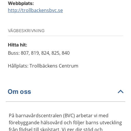
Webbplats:
http://trollbackensbvc.se
VÄGBESKRIVNING
Hitta hit:
Buss: 807, 819, 824, 825, 840
Hållplats: Trollbäckens Centrum
Om oss
På barnavårdscentralen (BVC) arbetar vi med
förebyggande hälsovård och följer barns utveckling
från födsel till skolstart. Vi ger dig stöd och