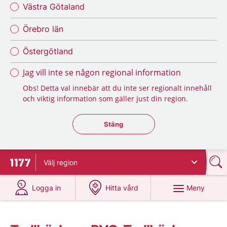
Västra Götaland
Örebro län
Östergötland
Jag vill inte se någon regional information
Obs! Detta val innebär att du inte ser regionalt innehåll
och viktig information som gäller just din region.
Stäng regionsväljaren
Stäng
Välj
region
Till startsidan för 1177
på 1177.se
på 1177.se
Meny
Logga in
Hitta vård