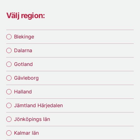
Välj region:
Blekinge
Dalarna
Gotland
Gävleborg
Halland
Jämtland Härjedalen
Jönköpings län
Kalmar län