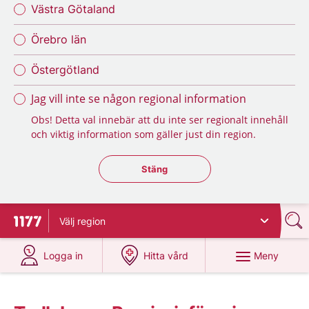
Västra Götaland
Örebro län
Östergötland
Jag vill inte se någon regional information
Obs! Detta val innebär att du inte ser regionalt innehåll
och viktig information som gäller just din region.
Stäng regionsväljaren
Stäng
Välj
region
Till startsidan för 1177
på 1177.se
på 1177.se
Meny
Logga in
Hitta vård