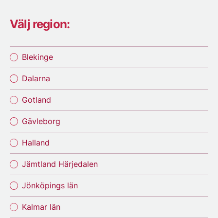
Välj region:
Blekinge
Dalarna
Gotland
Gävleborg
Halland
Jämtland Härjedalen
Jönköpings län
Kalmar län