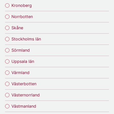
Kronoberg
Norrbotten
Skåne
Stockholms län
Sörmland
Uppsala län
Värmland
Västerbotten
Västernorrland
Västmanland