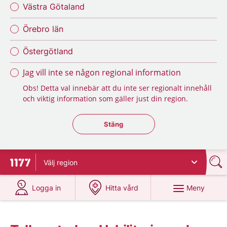
Västra Götaland
Örebro län
Östergötland
Jag vill inte se någon regional information
Obs! Detta val innebär att du inte ser regionalt innehåll
och viktig information som gäller just din region.
Stäng regionsväljaren
Stäng
Välj
region
Till startsidan för 1177
på 1177.se
på 1177.se
Meny
Logga in
Hitta vård