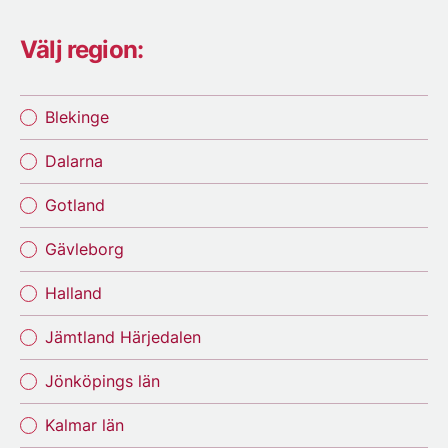
Välj region:
Blekinge
Dalarna
Gotland
Gävleborg
Halland
Jämtland Härjedalen
Jönköpings län
Kalmar län