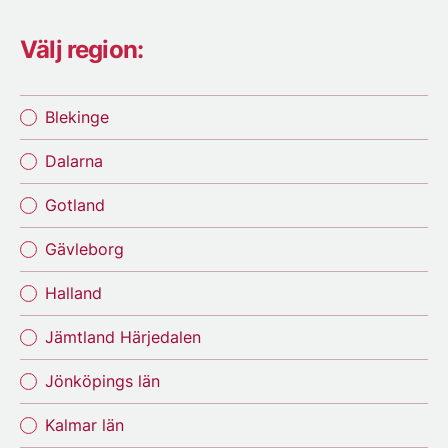
Välj region:
Blekinge
Dalarna
Gotland
Gävleborg
Halland
Jämtland Härjedalen
Jönköpings län
Kalmar län