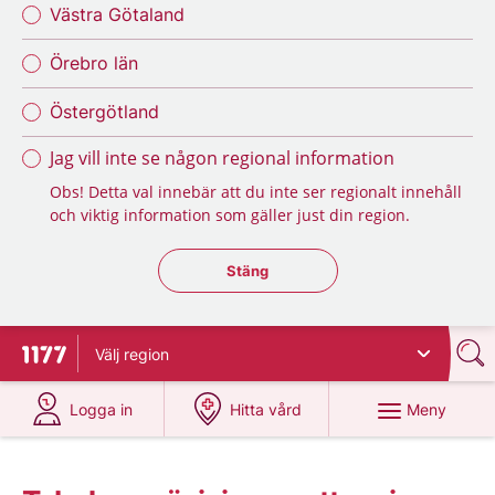
Västra Götaland
Örebro län
Östergötland
Jag vill inte se någon regional information
Obs! Detta val innebär att du inte ser regionalt innehåll
och viktig information som gäller just din region.
Stäng regionsväljaren
Stäng
Välj
region
Till startsidan för 1177
på 1177.se
på 1177.se
Meny
Logga in
Hitta vård