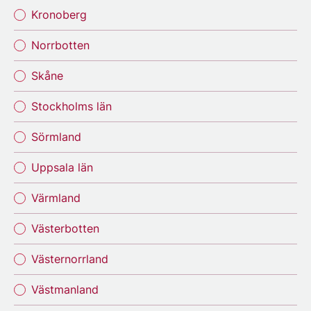
Kronoberg
Norrbotten
Skåne
Stockholms län
Sörmland
Uppsala län
Värmland
Västerbotten
Västernorrland
Västmanland