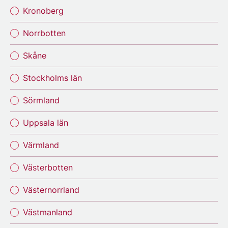
Kronoberg
Norrbotten
Skåne
Stockholms län
Sörmland
Uppsala län
Värmland
Västerbotten
Västernorrland
Västmanland