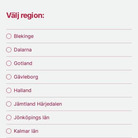
Välj region:
Blekinge
Dalarna
Gotland
Gävleborg
Halland
Jämtland Härjedalen
Jönköpings län
Kalmar län