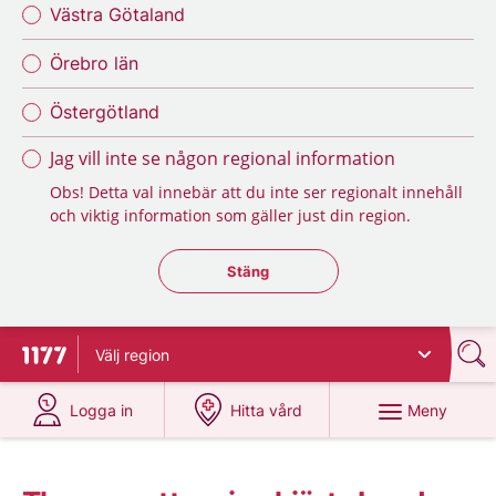
Västra Götaland
Örebro län
Östergötland
Jag vill inte se någon regional information
Obs! Detta val innebär att du inte ser regionalt innehåll
och viktig information som gäller just din region.
Stäng regionsväljaren
Stäng
Välj
region
Till startsidan för 1177
på 1177.se
på 1177.se
Meny
Logga in
Hitta vård