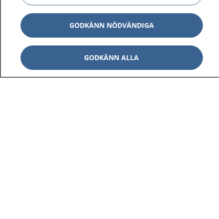
GODKÄNN NÖDVÄNDIGA
GODKÄNN ALLA
1177
–
tryggt om din hälsa och vård
På 1177.se får du råd om hälsa och information om
sjukdomar och vilka mottagningar du kan kontakta.
Logga in för att läsa din journal och göra dina
vårdärenden. Ring telefonnummer 1177 för