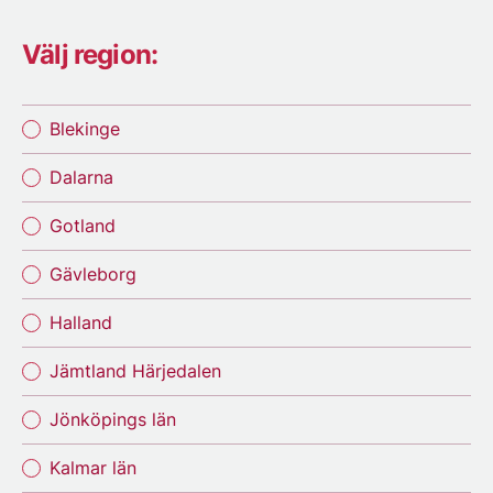
Välj region:
Blekinge
Dalarna
Gotland
Gävleborg
Halland
Jämtland Härjedalen
Jönköpings län
Kalmar län