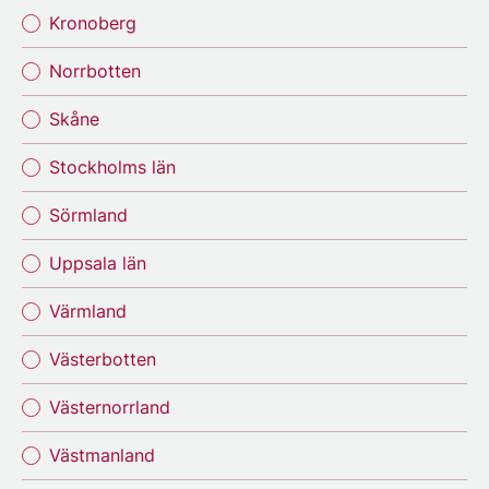
Kronoberg
Norrbotten
Skåne
Stockholms län
Sörmland
Uppsala län
Värmland
Västerbotten
Västernorrland
Västmanland