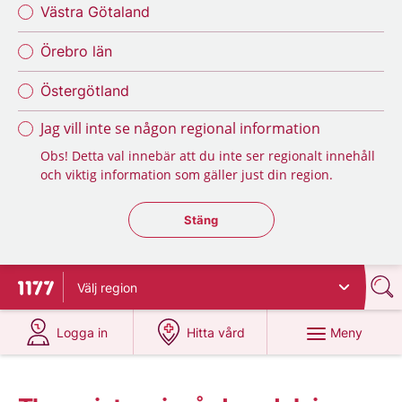
Västra Götaland
Örebro län
Östergötland
Jag vill inte se någon regional information
Obs! Detta val innebär att du inte ser regionalt innehåll
och viktig information som gäller just din region.
Stäng regionsväljaren
Stäng
Välj
region
Till startsidan för 1177
på 1177.se
på 1177.se
Meny
Logga in
Hitta vård