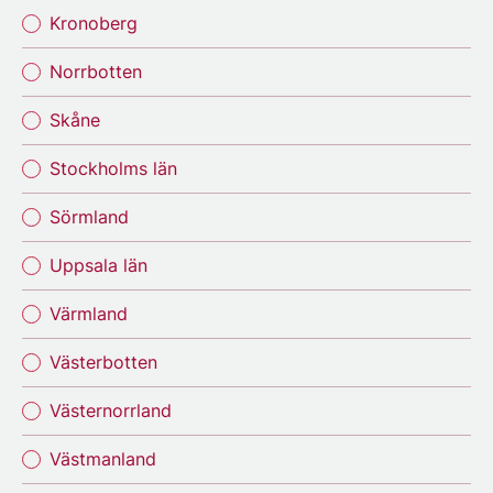
Kronoberg
Norrbotten
Skåne
Stockholms län
Sörmland
Uppsala län
Värmland
Västerbotten
Västernorrland
Västmanland