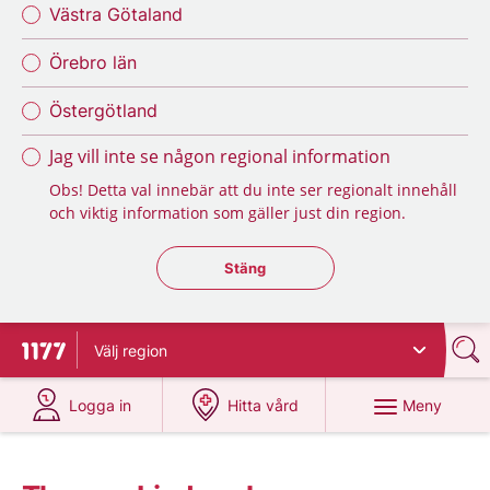
Västra Götaland
Örebro län
Östergötland
Jag vill inte se någon regional information
Obs! Detta val innebär att du inte ser regionalt innehåll
och viktig information som gäller just din region.
Stäng regionsväljaren
Stäng
Välj
region
Till startsidan för 1177
på 1177.se
på 1177.se
Meny
Logga in
Hitta vård