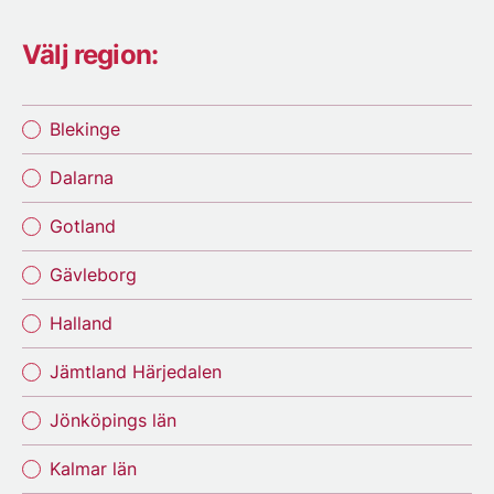
Välj region:
Blekinge
Dalarna
Gotland
Gävleborg
Halland
Jämtland Härjedalen
Jönköpings län
Kalmar län