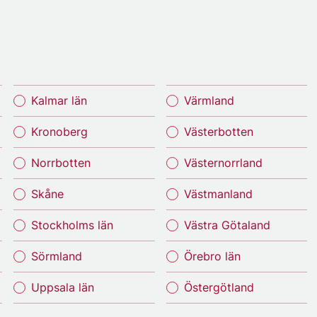
Kalmar län
Värmland
Kronoberg
Västerbotten
Norrbotten
Västernorrland
Skåne
Västmanland
Stockholms län
Västra Götaland
Sörmland
Örebro län
Uppsala län
Östergötland