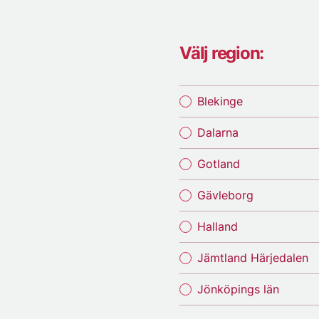
Välj region:
Blekinge
Dalarna
Gotland
Gävleborg
Halland
Jämtland Härjedalen
Jönköpings län