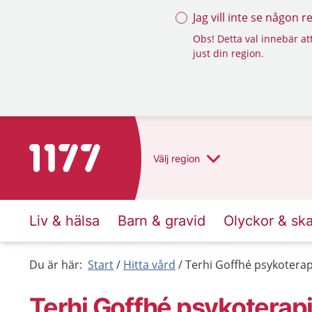
Jag vill inte se någon 
Obs! Detta val innebär att
just din region.
Till startsidan för 1177
Välj
region
Liv & hälsa
Barn & gravid
Olyckor & sk
Du är här:
Start
Hitta vård
Terhi Goffhé psykotera
Terhi Goffhé psykoterap