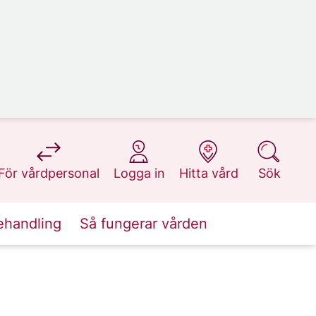
på 1177.se
på 1177.se
på 1177.se
på 1177.se
För vårdpersonal
Logga in
Hitta vård
Sök
ehandling
Så fungerar vården