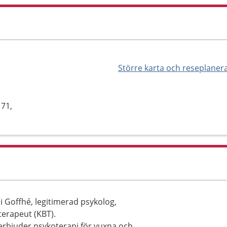
Större karta och reseplaner
 71,
 Goffhé, legitimerad psykolog,
oterapeut (KBT).
rbjuder psykoterapi för vuxna och