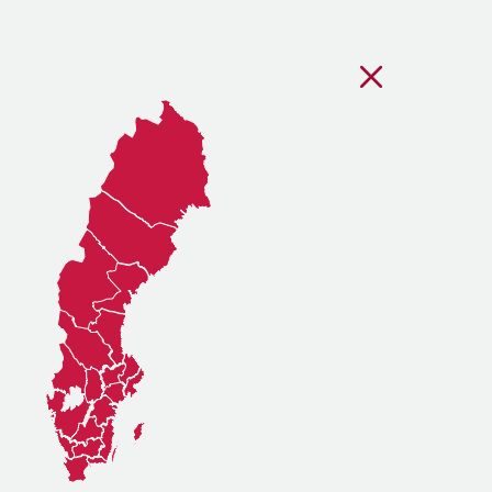
Stäng regionsvälj