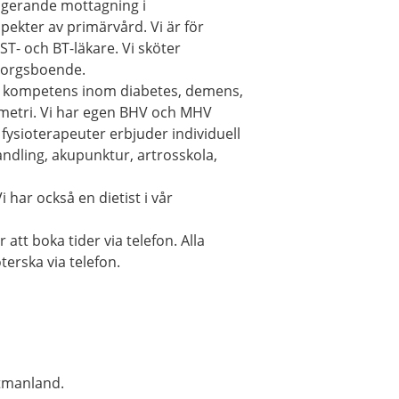
ngerande mottagning i
pekter av primärvård. Vi är för
T- och BT-läkare. Vi sköter
sorgsboende.
ld kompetens inom diabetes, demens,
rometri. Vi har egen BHV och MHV
ysioterapeuter erbjuder individuell
dling, akupunktur, artrosskola,
har också en dietist i vår
 att boka tider via telefon. Alla
terska via telefon.
tmanland.