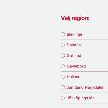
Välj region:
Blekinge
Dalarna
Gotland
Gävleborg
Halland
Jämtland Härjedalen
Jönköpings län