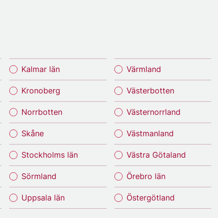
Kalmar län
Värmland
Kronoberg
Västerbotten
Norrbotten
Västernorrland
Skåne
Västmanland
Stockholms län
Västra Götaland
Sörmland
Örebro län
Uppsala län
Östergötland