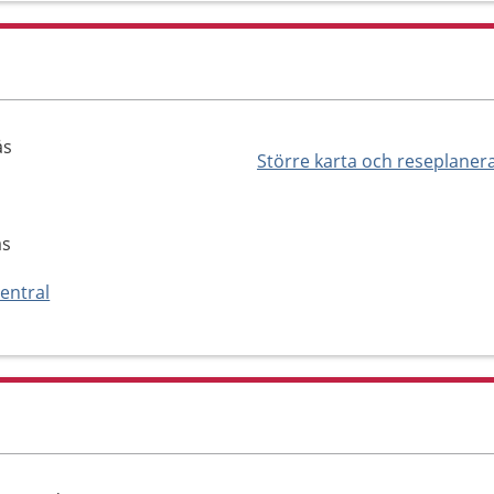
ås
Större karta och reseplaner
ås
entral