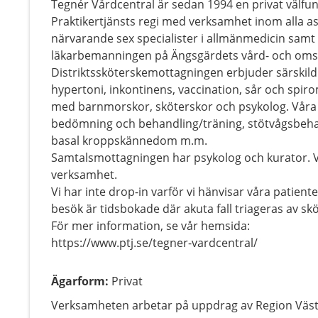
Tegnér Vårdcentral är sedan 1994 en privat välfu
Praktikertjänsts regi med verksamhet inom alla as
närvarande sex specialister i allmänmedicin samt S
läkarbemanningen på Ängsgärdets vård- och om
Distriktssköterskemottagningen erbjuder särski
hypertoni, inkontinens, vaccination, sår och spi
med barnmorskor, sköterskor och psykolog. Våra f
bedömning och behandling/träning, stötvågsbehan
basal kroppskännedom m.m.
Samtalsmottagningen har psykolog och kurator. Vi 
verksamhet.
Vi har inte drop-in varför vi hänvisar våra patienter
besök är tidsbokade där akuta fall triageras av skö
För mer information, se vår hemsida:
https://www.ptj.se/tegner-vardcentral/
Ägarform
:
Privat
Verksamheten arbetar på uppdrag av Region Väs