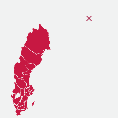
Stäng regionsvälj