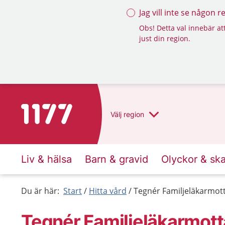
Jag vill inte se någon 
Obs! Detta val innebär att
just din region.
Till startsidan för 1177
Välj
region
Liv & hälsa
Barn & gravid
Olyckor & sk
Du är här:
Start
Hitta vård
Tegnér Familjeläkarmot
Tegnér Familjeläkarmott