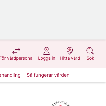
på 1177.se
på 1177.se
på 1177.se
på 1177.se
För vårdpersonal
Logga in
Hitta vård
Sök
ehandling
Så fungerar vården