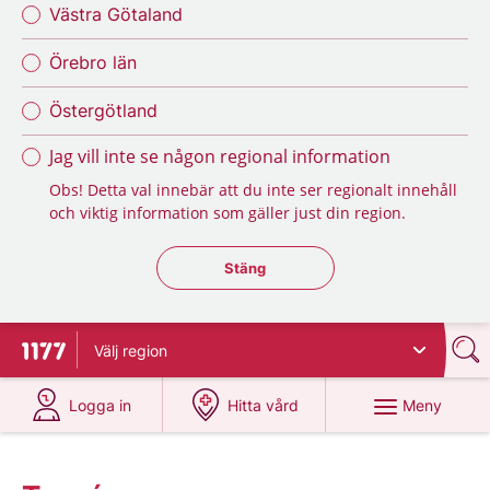
Västra Götaland
Örebro län
Östergötland
Jag vill inte se någon regional information
Obs! Detta val innebär att du inte ser regionalt innehåll
och viktig information som gäller just din region.
Stäng regionsväljaren
Stäng
Välj
region
Till startsidan för 1177
på 1177.se
på 1177.se
Meny
Logga in
Hitta vård