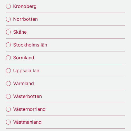
Kronoberg
Norrbotten
Skåne
Stockholms län
Sörmland
Uppsala län
Värmland
Västerbotten
Västernorrland
Västmanland