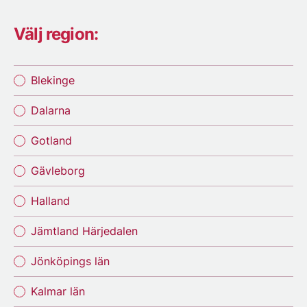
Välj region:
Blekinge
Dalarna
Gotland
Gävleborg
Halland
Jämtland Härjedalen
Jönköpings län
Kalmar län