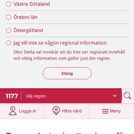
Västra Götaland
Örebro län
Östergötland
Jag vill inte se någon regional information
Obs! Detta val innebär att du inte ser regionalt innehåll
och viktig information som gäller just din region.
Stäng regionsväljaren
Stäng
Välj
region
Till startsidan för 1177
på 1177.se
på 1177.se
Meny
Logga in
Hitta vård