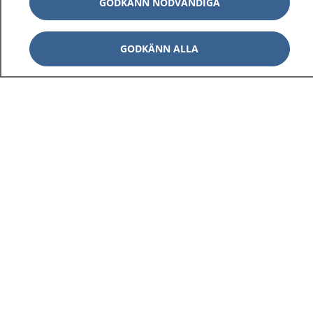
GODKÄNN NÖDVÄNDIGA
GODKÄNN ALLA