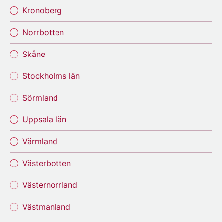
Kronoberg
Norrbotten
Skåne
Stockholms län
Sörmland
Uppsala län
Värmland
Västerbotten
Västernorrland
Västmanland