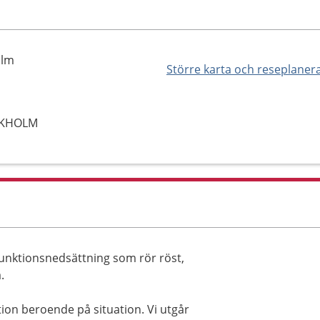
olm
Större karta och reseplaner
OCKHOLM
 funktionsnedsättning som rör röst,
.
ion beroende på situation. Vi utgår