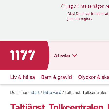
Jag vill inte se någon 
Obs! Detta val innebär att
just din region.
Till startsidan för 1177
Välj
region
Liv & hälsa
Barn & gravid
Olyckor & sk
Du är här:
Start
Hitta vård
Taltjänst, Tolkcentralen
Taltjänst, Tolkcentralen,