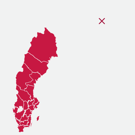
Stäng regionsvälj