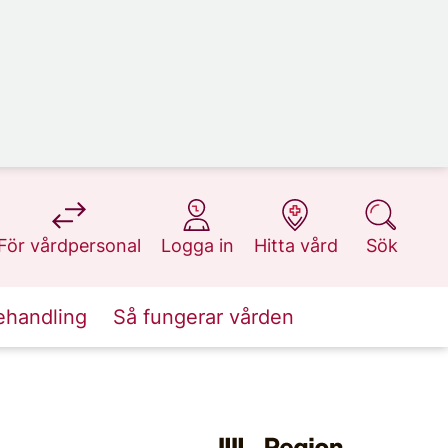
på 1177.se
på 1177.se
på 1177.se
på 1177.se
För vårdpersonal
Logga in
Hitta vård
Sök
ehandling
Så fungerar vården