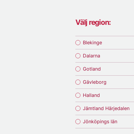
Välj region:
Blekinge
Dalarna
Gotland
Gävleborg
Halland
Jämtland Härjedalen
Jönköpings län