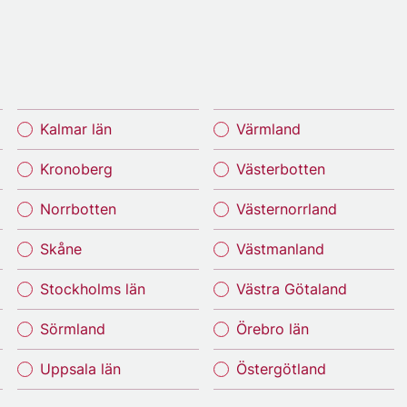
Kalmar län
Värmland
Kronoberg
Västerbotten
Norrbotten
Västernorrland
Skåne
Västmanland
Stockholms län
Västra Götaland
Sörmland
Örebro län
Uppsala län
Östergötland