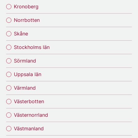
Kronoberg
Norrbotten
Skåne
Stockholms län
Sörmland
Uppsala län
Värmland
Västerbotten
Västernorrland
Västmanland