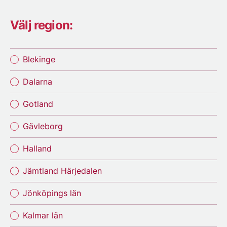
Välj region:
Blekinge
Dalarna
Gotland
Gävleborg
Halland
Jämtland Härjedalen
Jönköpings län
Kalmar län