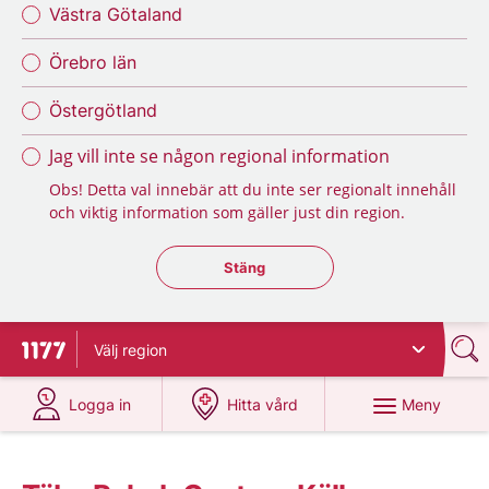
Västra Götaland
Örebro län
Östergötland
Jag vill inte se någon regional information
Obs! Detta val innebär att du inte ser regionalt innehåll
och viktig information som gäller just din region.
Stäng regionsväljaren
Stäng
Välj
region
Till startsidan för 1177
på 1177.se
på 1177.se
Meny
Logga in
Hitta vård