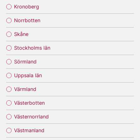
Kronoberg
Norrbotten
Skåne
Stockholms län
Sörmland
Uppsala län
Värmland
Västerbotten
Västernorrland
Västmanland