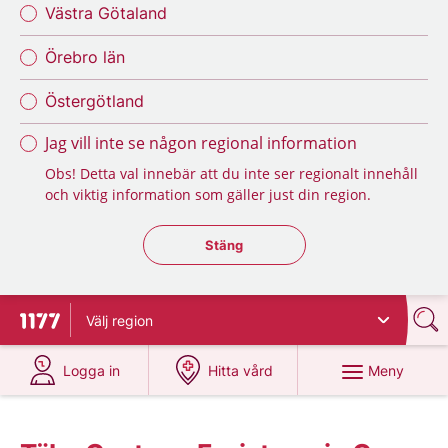
Västra Götaland
Örebro län
Östergötland
Jag vill inte se någon regional information
Obs! Detta val innebär att du inte ser regionalt innehåll
och viktig information som gäller just din region.
Stäng regionsväljaren
Stäng
Välj
region
Till startsidan för 1177
på 1177.se
på 1177.se
Meny
Logga in
Hitta vård