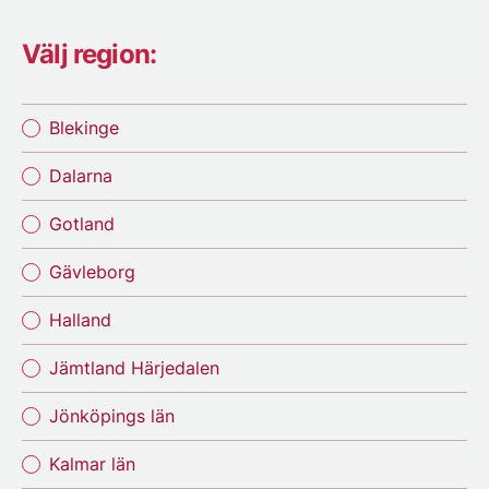
Välj region:
Blekinge
Dalarna
Gotland
Gävleborg
Halland
Jämtland Härjedalen
Jönköpings län
Kalmar län