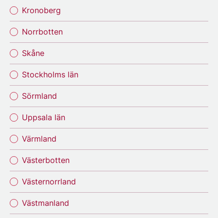
Kronoberg
Norrbotten
Skåne
Stockholms län
Sörmland
Uppsala län
Värmland
Västerbotten
Västernorrland
Västmanland