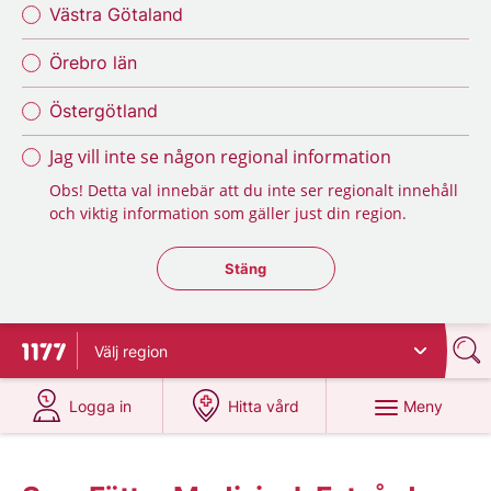
Västra Götaland
Örebro län
Östergötland
Jag vill inte se någon regional information
Obs! Detta val innebär att du inte ser regionalt innehåll
och viktig information som gäller just din region.
Stäng regionsväljaren
Stäng
Välj
region
Till startsidan för 1177
på 1177.se
på 1177.se
Meny
Logga in
Hitta vård