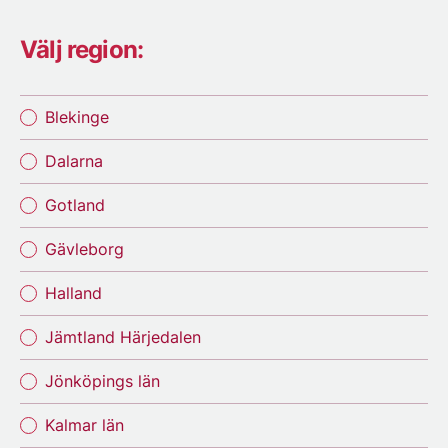
Välj region:
Blekinge
Dalarna
Gotland
Gävleborg
Halland
Jämtland Härjedalen
Jönköpings län
Kalmar län