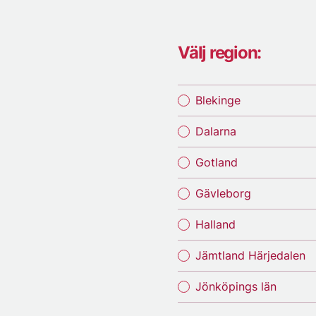
Välj region:
Blekinge
Dalarna
Gotland
Gävleborg
Halland
Jämtland Härjedalen
Jönköpings län