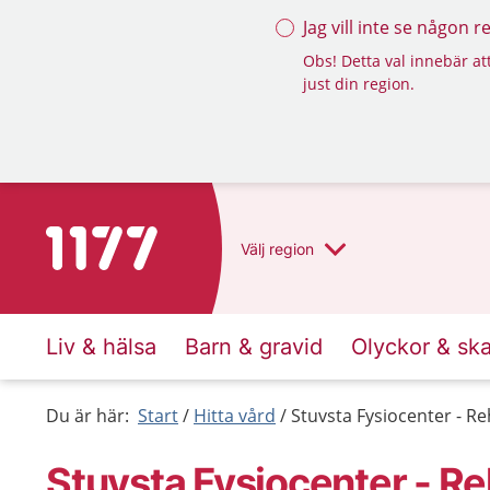
Jag vill inte se någon 
Obs! Detta val innebär att
just din region.
Till startsidan för 1177
Välj
region
Liv & hälsa
Barn & gravid
Olyckor & sk
Du är här:
Start
Hitta vård
Stuvsta Fysiocenter - R
Stuvsta Fysiocenter - Re