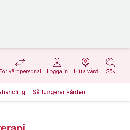
på 1177.se
på 1177.se
på 1177.se
på 1177.se
För vårdpersonal
Logga in
Hitta vård
Sök
ehandling
Så fungerar vården
erapi,