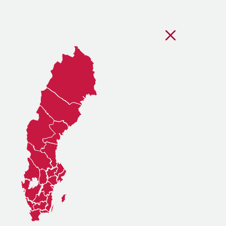
Stäng regionsvälj