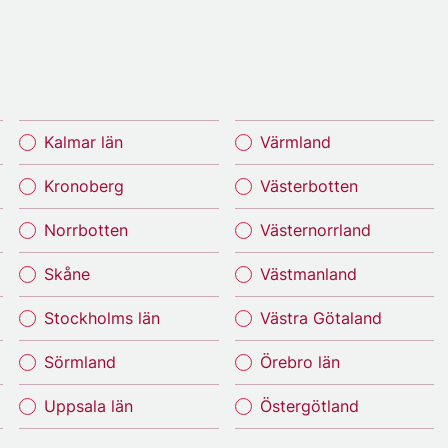
Kalmar län
Värmland
Kronoberg
Västerbotten
Norrbotten
Västernorrland
Skåne
Västmanland
Stockholms län
Västra Götaland
Sörmland
Örebro län
Uppsala län
Östergötland