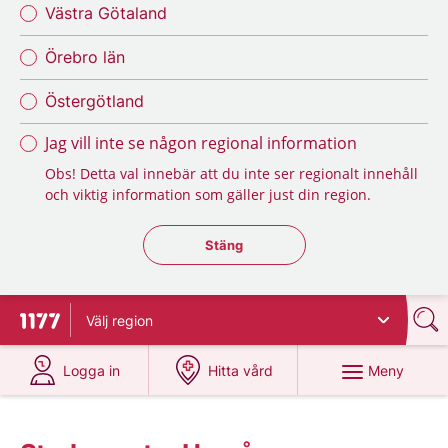
Västra Götaland
Örebro län
Östergötland
Jag vill inte se någon regional information
Obs! Detta val innebär att du inte ser regionalt innehåll
och viktig information som gäller just din region.
Stäng regionsväljaren
Stäng
Välj
region
Till startsidan för 1177
på 1177.se
på 1177.se
Meny
Logga in
Hitta vård