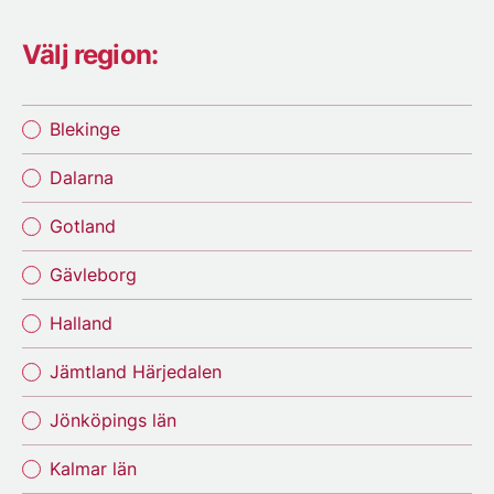
Välj region:
Blekinge
Dalarna
Gotland
Gävleborg
Halland
Jämtland Härjedalen
Jönköpings län
Kalmar län