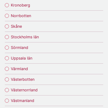
Kronoberg
Norrbotten
Skåne
Stockholms län
Sörmland
Uppsala län
Värmland
Västerbotten
Västernorrland
Västmanland