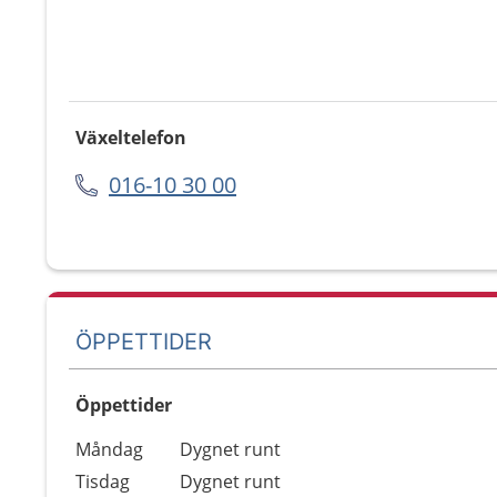
Växeltelefon
016-10 30 00
ÖPPETTIDER
Öppettider
Öppettider
Kommentarer
Måndag
Dygnet runt
Dag
Tisdag
Dygnet runt