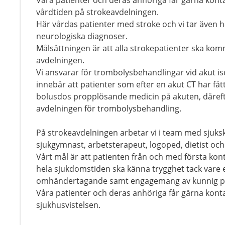
Våra patienter och deras anhöriga får gärna konta
vårdtiden på strokeavdelningen.
Här vårdas patienter med stroke och vi tar även
neurologiska diagnoser.
Målsättningen är att alla strokepatienter ska kom
avdelningen.
Vi ansvarar för trombolysbehandlingar vid akut is
innebär att patienter som efter en akut CT har fåt
bolusdos propplösande medicin på akuten, därefte
avdelningen för trombolysbehandling.
På strokeavdelningen arbetar vi i team med sjuksk
sjukgymnast, arbetsterapeut, logoped, dietist och
Vårt mål är att patienten från och med första k
hela sjukdomstiden ska känna trygghet tack vare e
omhändertagande samt engagemang av kunnig p
Våra patienter och deras anhöriga får gärna konta
sjukhusvistelsen.