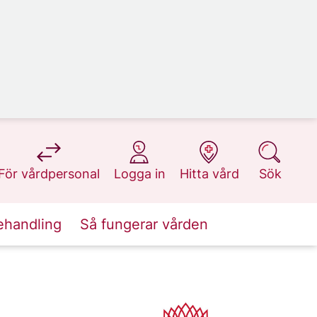
på 1177.se
på 1177.se
på 1177.se
på 1177.se
För vårdpersonal
Logga in
Hitta vård
Sök
ehandling
Så fungerar vården