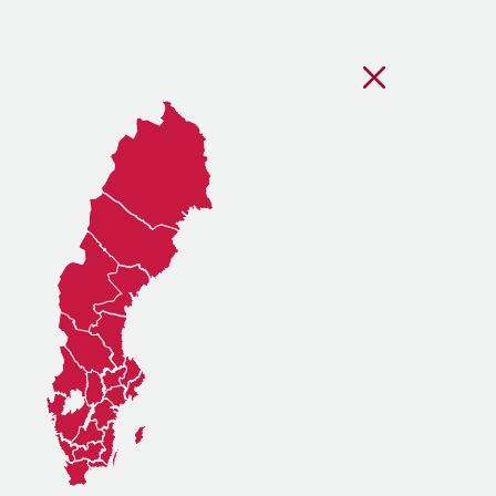
Stäng regionsvälj