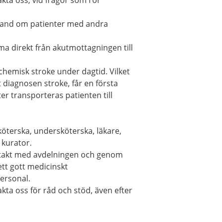
kta oss, vid frågor som rör
 hand om patienter med andra
ma direkt från akutmottagningen till
chemisk stroke under dagtid. Vilket
t diagnosen stroke, får en första
r transporteras patienten till
öterska, undersköterska, läkare,
 kurator.
ontakt med avdelningen och genom
tt gott medicinskt
ersonal.
kta oss för råd och stöd, även efter