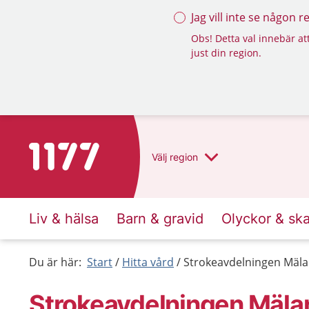
Jag vill inte se någon 
Obs! Detta val innebär att
just din region.
Till startsidan för 1177
Välj
region
Liv & hälsa
Barn & gravid
Olyckor & sk
Du är här:
Start
Hitta vård
Strokeavdelningen Mälar
Strokeavdelningen Mälar