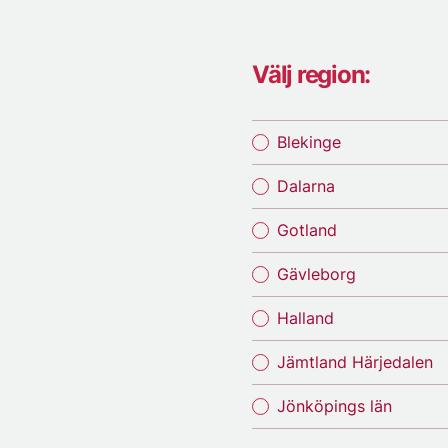
Välj region:
Blekinge
Dalarna
Gotland
Gävleborg
Halland
Jämtland Härjedalen
Jönköpings län