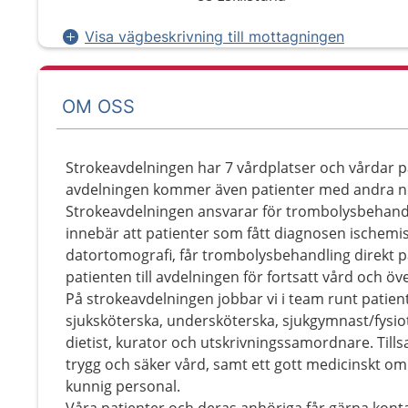
Visa vägbeskrivning till mottagningen
OM OSS
Strokeavdelningen har 7 vårdplatser och vårdar pa
avdelningen kommer även patienter med andra n
Strokeavdelningen ansvarar för trombolysbehandli
innebär att patienter som fått diagnosen ischemisk
datortomografi, får trombolysbehandling direkt p
patienten till avdelningen för fortsatt vård och öv
På strokeavdelningen jobbar vi i team runt patien
sjuksköterska, undersköterska, sjukgymnast/fysio
dietist, kurator och utskrivningssamordnare. Tills
trygg och säker vård, samt ett gott medicinskt 
kunnig personal.