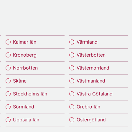
Kalmar län
Värmland
Kronoberg
Västerbotten
Norrbotten
Västernorrland
Skåne
Västmanland
Stockholms län
Västra Götaland
Sörmland
Örebro län
Uppsala län
Östergötland