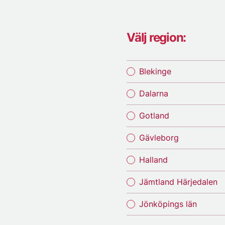
Välj region:
Blekinge
Dalarna
Gotland
Gävleborg
Halland
Jämtland Härjedalen
Jönköpings län