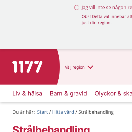
Jag vill inte se någon 
Obs! Detta val innebär att
just din region.
Till startsidan för 1177
Välj
region
Liv & hälsa
Barn & gravid
Olyckor & sk
Du är här:
Start
Hitta vård
Strålbehandling
Strålbehandling