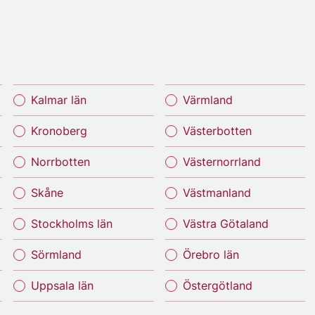
Kalmar län
Värmland
Kronoberg
Västerbotten
Norrbotten
Västernorrland
Skåne
Västmanland
Stockholms län
Västra Götaland
Sörmland
Örebro län
Uppsala län
Östergötland