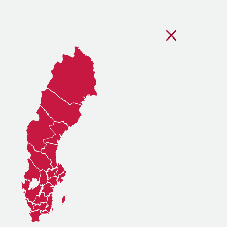
Stäng regionsvälj