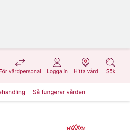
på 1177.se
på 1177.se
på 1177.se
på 1177.se
För vårdpersonal
Logga in
Hitta vård
Sök
ehandling
Så fungerar vården