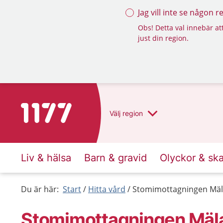
Jag vill inte se någon 
Obs! Detta val innebär att
just din region.
Till startsidan för 1177
Välj
region
Liv & hälsa
Barn & gravid
Olyckor & sk
Du är här:
Start
Hitta vård
Stomimottagningen Mäla
Stomimottagningen Mäla