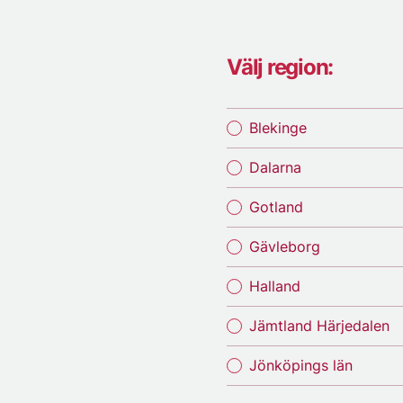
Välj region:
Blekinge
Dalarna
Gotland
Gävleborg
Halland
Jämtland Härjedalen
Jönköpings län