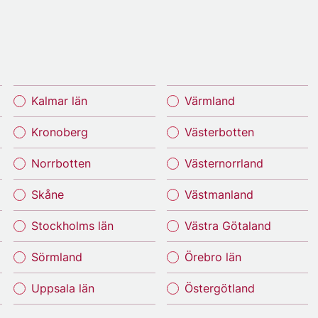
Kalmar län
Värmland
Kronoberg
Västerbotten
Norrbotten
Västernorrland
Skåne
Västmanland
Stockholms län
Västra Götaland
Sörmland
Örebro län
Uppsala län
Östergötland