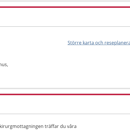
Större karta och reseplaner
hus,
 kirurgmottagningen träffar du våra